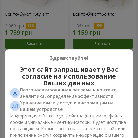
Бенто-букет "Stylish"
Бенто-букет"Bertha"
2 069 грн
1 364 грн
Заказать
Заказать
Здравствуйте!
Этот сайт запрашивает у Вас
согласие на использование
Ваших данных
Персонализированная реклама и контент,
аналитика, определение эффективности
Хранение и/или доступ к информации на
Вашем устройстве
Информация с Вашего устройства (например, файлы
Букет "Kamaliya"
Букет "Moon Dance"
cookie и уникальные идентификаторы) будет доступна
поставщикам. Кроме того, они, а также этот сайт или
3 279 грн
2 570 грн
приложение смогут сохранять информацию с Вашего