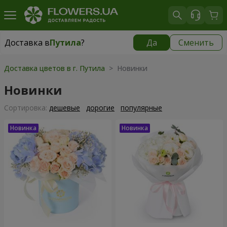
Доставка в
Путила
?
Да
Сменить
Доставка в
Путила
|
1755 грн
Доставка цветов в г. Путила
> Новинки
Новинки
Cортировка:
дешевые
дорогие
популярные