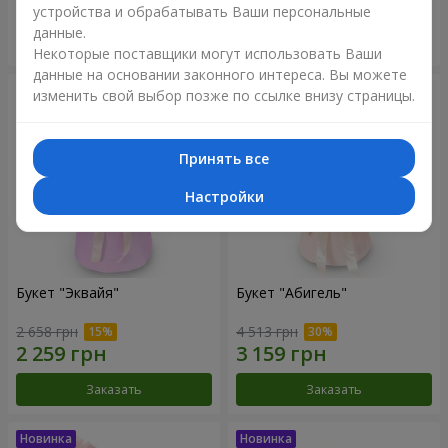
устройства и обрабатывать Ваши персональные
данные.
Заказать
Заказать
Некоторые поставщики могут использовать Ваши
данные на основании законного интереса. Вы можете
изменить свой выбор позже по ссылке внизу страницы.
Принять все
Настройки
Букет "Эквайя"
Букет "Абигель"
2 658 грн
4 513 грн
Заказать
Заказать