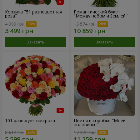
Корзина "51 разноцветная
Романтический букет
роза"
"Между небом и землей!"
4 999 грн
13 574 грн
Заказать
Заказать
101 разноцветная роза
Цветы в коробке "Моей
половинке"
8 614 грн
17 322 грн