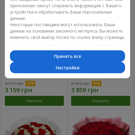
приложение смогут сохранять информацию с Вашего
устройства и обрабатывать Ваши персональные
данные.
Некоторые поставщики могут использовать Ваши
данные на основании законного интереса. Вы можете
изменить свой выбор позже по ссылке внизу страницы.
Принять все
Настройки
Букет "Нежный оттенок"
Цветы в коробке “Кадриль”
4 513 грн
6 432 грн
Заказать
Заказать