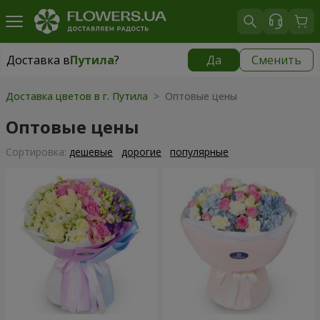
Доставка в
Путила
?
Да
Сменить
Доставка в
Путила
|
1755 грн
Доставка цветов в г. Путила
> Оптовые цены
Оптовые цены
Cортировка:
дешевые
дорогие
популярные