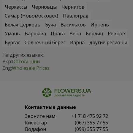
Черкассы
Черновцы
Чернигов
Самар (Новомосковск)
Павлоград
Белая Церковь
Буча
Васильков
Ирпень
Умань
Варшава
Прага
Вена
Берлин
Ревное
Бургас
Солнечный берег
Варна
другие регионы
На других языках:
Укр:
Оптові ціни
Eng:
Wholesale Prices
Контактные данные
Звоните нам
+1 718 475 92 72
Киевстар
(067) 355 77 55
Водафон
(099) 355 77 55