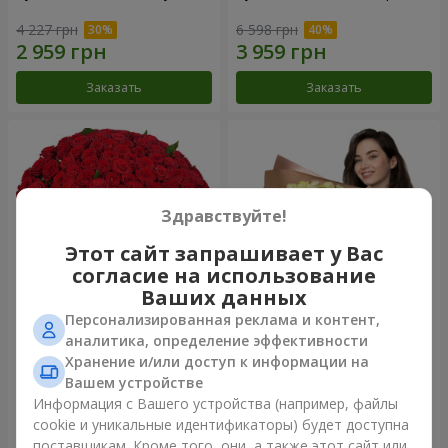
4 227 грн
6 598 грн
Заказать
Заказать
Здравствуйте!
Этот сайт запрашивает у Вас
согласие на использование
Ваших данных
Персонализированная реклама и контент,
101 красная роза
Букет "Сердце – сердцу"
аналитика, определение эффективности
Хранение и/или доступ к информации на
10 180 грн
5 932 грн
Вашем устройстве
Информация с Вашего устройства (например, файлы
cookie и уникальные идентификаторы) будет доступна
Заказать
Заказать
поставщикам. Кроме того, они, а также этот сайт или