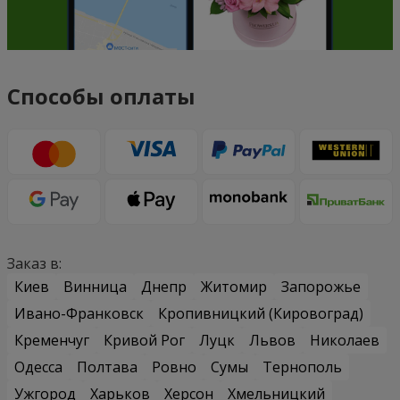
Способы оплаты
Заказ в:
Киев
Винница
Днепр
Житомир
Запорожье
Ивано-Франковск
Кропивницкий (Кировоград)
Кременчуг
Кривой Рог
Луцк
Львов
Николаев
Одесса
Полтава
Ровно
Сумы
Тернополь
Ужгород
Харьков
Херсон
Хмельницкий