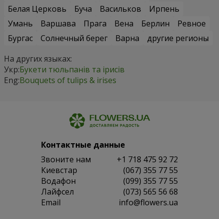
Белая Церковь
Буча
Васильков
Ирпень
Умань
Варшава
Прага
Вена
Берлин
Ревное
Бургас
Солнечный берег
Варна
другие регионы
На других языках:
Укр:
Букети тюльпанів та ірисів
Eng:
Bouquets of tulips & irises
Контактные данные
Звоните нам
+1 718 475 92 72
Киевстар
(067) 355 77 55
Водафон
(099) 355 77 55
Лайфсел
(073) 565 56 68
Email
info@flowers.ua