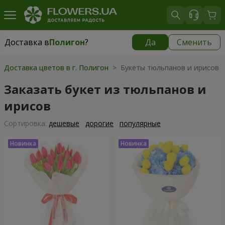
Доставка в
Полигон
?
Да
Сменить
Доставка в
Полигон
|
бесплатно
Доставка цветов в г. Полигон
> Букеты тюльпанов и ирисов
Заказать букет из тюльпанов и
ирисов
Cортировка:
дешевые
дорогие
популярные