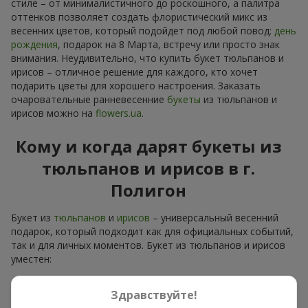
стиле – от минималистичного до роскошного, а палитра
оттенков позволяет создать флористический микс из
весенних цветов, который подойдет под любой повод:
день
рождения
, подарок на 8 Марта, встречу или просто знак
внимания. Неудивительно, что купить букет тюльпанов и
ирисов – отличное решение для каждого, кто хочет
подарить цветы для хорошего настроения. Заказать
очаровательные ранневесенние
букеты
из тюльпанов и
ирисов можно на
flowers.ua
.
Кому и когда дарят букеты из
тюльпанов и ирисов в г.
Полигон
Букет из
тюльпанов
и
ирисов
– универсальный весенний
подарок, который подходит как для официальных событий,
так и для личных моментов. Букет из тюльпанов и ирисов
уместен:
для мамы
– цветочный презент для мамы в голубо-
Здравствуйте!
желтых тонах выглядит тепло и нежно;