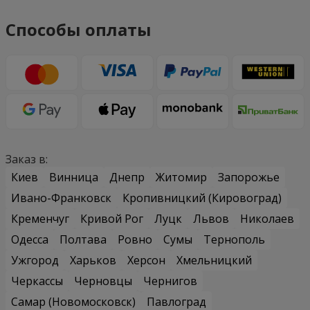
Способы оплаты
Заказ в:
Киев
Винница
Днепр
Житомир
Запорожье
Ивано-Франковск
Кропивницкий (Кировоград)
Кременчуг
Кривой Рог
Луцк
Львов
Николаев
Одесса
Полтава
Ровно
Сумы
Тернополь
Ужгород
Харьков
Херсон
Хмельницкий
Черкассы
Черновцы
Чернигов
Самар (Новомосковск)
Павлоград