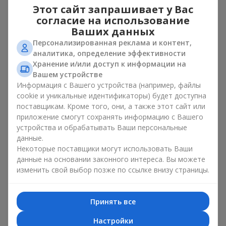
для любимой
– букет из тюльпанов и ирисов
Этот сайт запрашивает у Вас
выглядит как изысканный романтический жест;
согласие на использование
для женщины на работе
– сдержанное и элегантное
Ваших данных
решение;
на день рождения
– цветы в виде букета из
Персонализированная реклама и контент,
тюльпанов и ирисов добавляют праздника и
аналитика, определение эффективности
свежести.
Хранение и/или доступ к информации на
Вашем устройстве
В каждом случае композиция из нежных бутонов
Информация с Вашего устройства (например, файлы
тюльпанов и ирисов подчеркивает заботу и внимание к
cookie и уникальные идентификаторы) будет доступна
деталям.
поставщикам. Кроме того, они, а также этот сайт или
приложение смогут сохранять информацию с Вашего
Психология цветов в букетах
устройства и обрабатывать Ваши персональные
из тюльпанов и ирисов
данные.
Некоторые поставщики могут использовать Ваши
данные на основании законного интереса. Вы можете
Цвета в весенней флористике имеют большое значение.
Голубо-желтые оттенки в композиции символизируют
изменить свой выбор позже по ссылке внизу страницы.
надежду, спокойствие и жизненную энергию. Это
классическое сочетание контрастных цветов в
букете
из
тюльпанов и ирисов выглядит свежо и элегантно. Желтые
Принять все
тюльпаны дарят ощущение радости, а
синие и фиолетовые
ирисы
– спокойствие и стабильность. Такой букет создаёт
Настройки