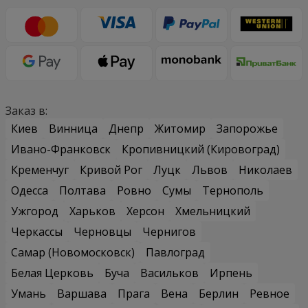
Заказ в:
Киев
Винница
Днепр
Житомир
Запорожье
Ивано-Франковск
Кропивницкий (Кировоград)
Кременчуг
Кривой Рог
Луцк
Львов
Николаев
Одесса
Полтава
Ровно
Сумы
Тернополь
Ужгород
Харьков
Херсон
Хмельницкий
Черкассы
Черновцы
Чернигов
Самар (Новомосковск)
Павлоград
Белая Церковь
Буча
Васильков
Ирпень
Умань
Варшава
Прага
Вена
Берлин
Ревное