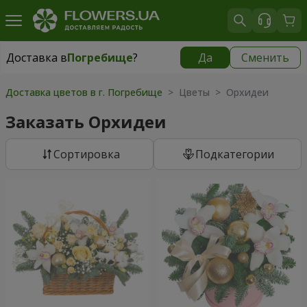
Доставка в
Погребище
?
Да
Сменить
Доставка в
Погребище
|
1102 грн
Доставка цветов в г. Погребище
> Цветы > Орхидеи
Заказать Орхидеи
Cортировка
Подкатегории