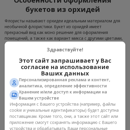
букетов из орхидей
Флористы называют орхидеи идеальным материалом для
необычной флористики. Букет из орхидей имеет
прекрасный вид как моно решение для оформления
помещений, а также как вариант микса с другими цветами,
который сохраняет свою выразительность в любом
Здравствуйте!
формате.
Этот сайт запрашивает у Вас
Благодаря своей структуре орхидея позволяет создавать
композиции в классическом, минималистичном или
согласие на использование
современном стиле. Букет из орхидей эффектно смотрится
Ваших данных
как в камерных, так и в масштабных работах, а её
Персонализированная реклама и контент,
роскошные соцветия легко становятся центральным
аналитика, определение эффективности
элементом композиции. В зависимости от оформления и
Хранение и/или доступ к информации на
сорта растений различается и цена на орхидеи. Учитывайте
Вашем устройстве
это, прежде чем заказать букет из орхидей.
Информация с Вашего устройства (например, файлы
cookie и уникальные идентификаторы) будет доступна
Кому дарят орхидеи?
поставщикам. Кроме того, они, а также этот сайт или
приложение смогут сохранять информацию с Вашего
Букет из орхидей универсален и может подойти любому. Их
устройства и обрабатывать Ваши персональные