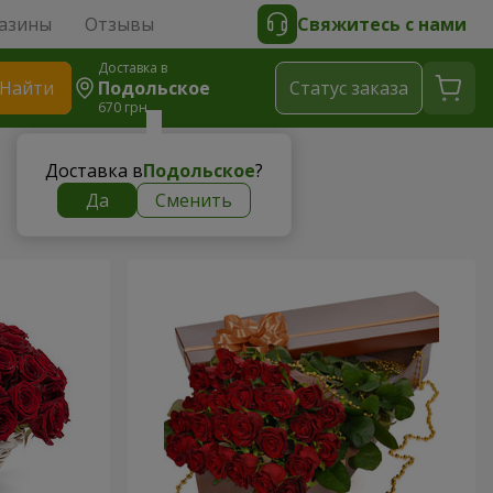
азины
Отзывы
Свяжитесь с нами
Доставка в
Найти
Подольское
Cтатус заказа
670 грн
Доставка в
Подольское
?
Да
Сменить