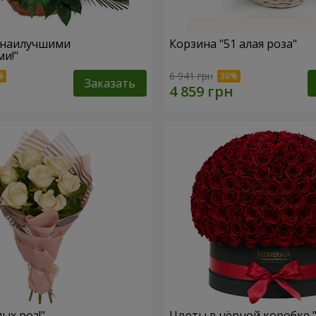
 наилучшими
Корзина "51 алая роза"
и!"
6 941 грн
Заказать
лых роз!"
Цветы в чёрной коробке 