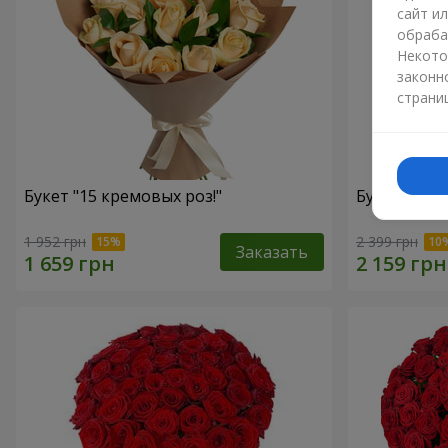
сайт и
обраба
Некото
законн
страни
Букет "15 кремовых роз!"
Букет "15 
1 952 грн
2 399 грн
Заказать