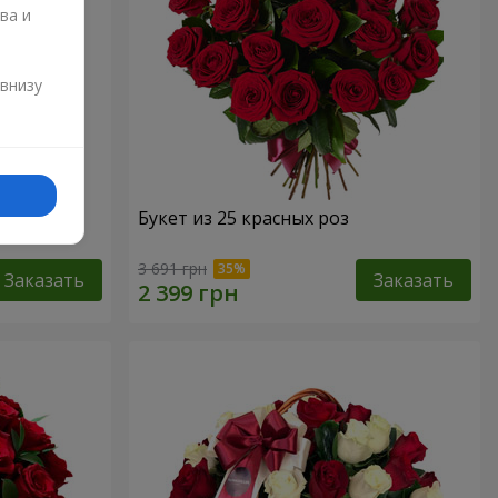
ва и
и
 внизу
Букет из 25 красных роз
3 691 грн
Заказать
Заказать