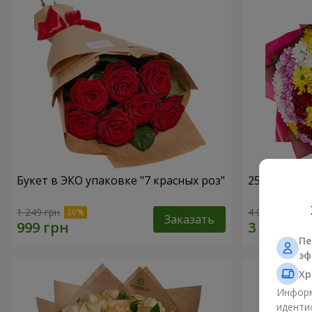
Букет в ЭКО упаковке "7 красных роз"
25 разноцв
1 249 грн
4 074 грн
Заказать
Пе
эф
Хр
Информ
иденти