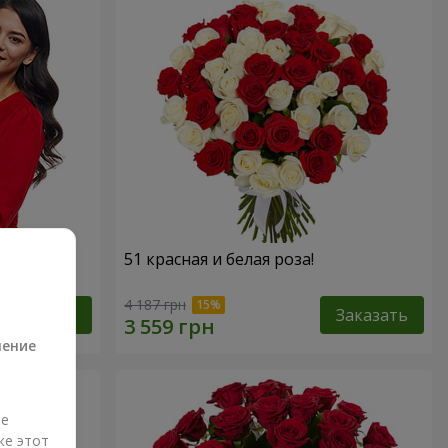
 роз!"
51 красная и белая роза!
а
4 187 грн
Заказать
Заказать
ление
ые
же этот