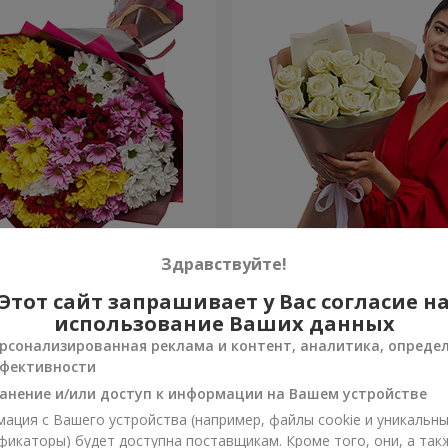
етных хризантем!
Авторский букет "11 белых
Здравствуйте!
Этот сайт запрашивает у Вас согласие н
1 332 грн
Заказать
использование Ваших данных
рсонализированная реклама и контент, аналитика, опреде
фективности
анение и/или доступ к информации на Вашем устройстве
ация с Вашего устройства (например, файлы cookie и уникальн
фикаторы) будет доступна поставщикам. Кроме того, они, а так