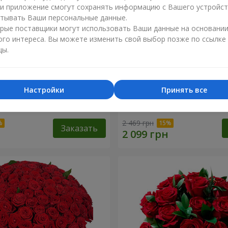
ли приложение смогут сохранять информацию с Вашего устройст
тывать Ваши персональные данные.
рые поставщики могут использовать Ваши данные на основани
ого интереса. Вы можете изменить свой выбор позже по ссылке
цы.
Настройки
Принять все
разноцветных хризантем!"
Букет "Гармония"
2 469 грн
Заказать