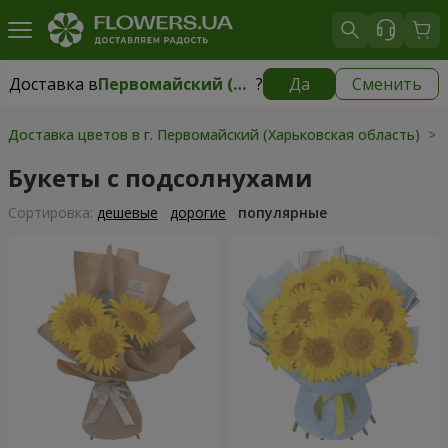
Доставка в
Первомайский (Харьковская область)
?
Да
Сменить
Доставка в
Первомайский (Харьковская область)
|
1247 грн
Доставка цветов в г. Первомайский (Харьковская область)
> 
Букеты с подсолнухами
Cортировка:
дешевые
дорогие
популярные