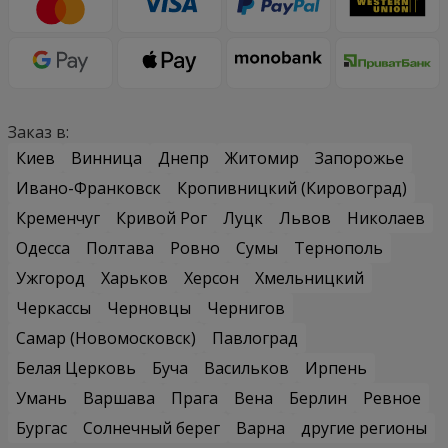
Заказ в:
Киев
Винница
Днепр
Житомир
Запорожье
Ивано-Франковск
Кропивницкий (Кировоград)
Кременчуг
Кривой Рог
Луцк
Львов
Николаев
Одесса
Полтава
Ровно
Сумы
Тернополь
Ужгород
Харьков
Херсон
Хмельницкий
Черкассы
Черновцы
Чернигов
Самар (Новомосковск)
Павлоград
Белая Церковь
Буча
Васильков
Ирпень
Умань
Варшава
Прага
Вена
Берлин
Ревное
Бургас
Солнечный берег
Варна
другие регионы