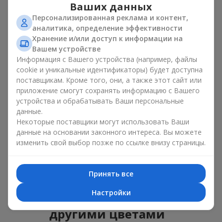
Ваших данных
нежные композиции, дополненные сезонными
Персонализированная реклама и контент,
растениями;
аналитика, определение эффективности
изящные сочетания с классическими розами;
яркие букеты с побегами нежной зелени.
Хранение и/или доступ к информации на
Вашем устройстве
Единственный нюанс: подсолнухи — сезонные цветы,
Информация с Вашего устройства (например, файлы
доступные для продажи только в период цветения.
cookie и уникальные идентификаторы) будет доступна
поставщикам. Кроме того, они, а также этот сайт или
Классический букет с
приложение смогут сохранять информацию с Вашего
устройства и обрабатывать Ваши персональные
подсолнухами
данные.
Некоторые поставщики могут использовать Ваши
Классический букет с подсолнухами подчёркивает
данные на основании законного интереса. Вы можете
природную форму и цветовую гамму яркого цветка.
изменить свой выбор позже по ссылке внизу страницы.
Крупные цветы и высокие стебли создают чёткий силуэт
композиции. Это универсальные летние композиции,
которые подходят как для торжественных событий, так и
Принять все
просто как приятный подарок на каждый день.
Настройки
Комбинированные букеты с
другими цветами