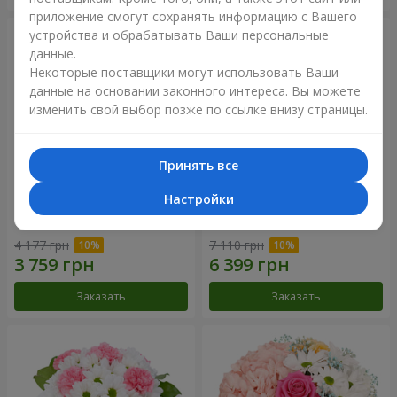
приложение смогут сохранять информацию с Вашего
устройства и обрабатывать Ваши персональные
данные.
Некоторые поставщики могут использовать Ваши
данные на основании законного интереса. Вы можете
изменить свой выбор позже по ссылке внизу страницы.
Принять все
Настройки
Букет "Нежная любовь"
Букет "Сказочная осень"
4 177 грн
7 110 грн
Заказать
Заказать