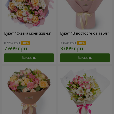
Букет "Сказка моей жизни"
Букет "В восторге от тебя!"
8 554 грн
3 646 грн
Заказать
Заказать