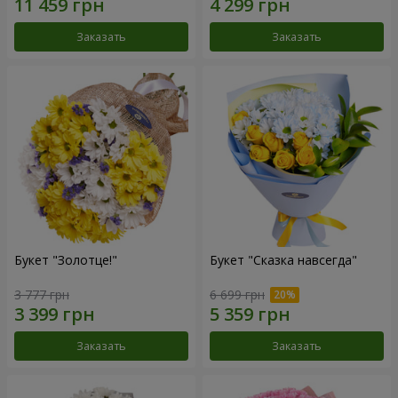
Заказать
Заказать
Букет "Золотце!"
Букет "Сказка навсегда"
3 777 грн
6 699 грн
Заказать
Заказать