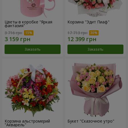
Цветы в коробке "Яркая
Корзина "Эдит Пиаф"
фантазия"
3 716 грн
17 713 грн
Заказать
Заказать
Корзина альстромерий
Букет "Сказочное утро"
"Акварель"