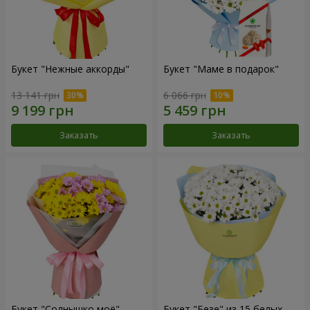
Букет "Нежные аккорды"
Букет "Маме в подарок"
13 141 грн
6 066 грн
Заказать
Заказать
Букет "Солнышко моё"
Букет "Безе" из 15 белых