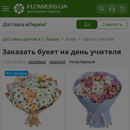
Доставка в
Париж
?
Да
Сменить
Доставка в
Париж
|
480 грн
Доставка цветов в г. Париж
> Кому > Цветы учителю
Заказать букет на день учителя
Cортировка:
дешевые
дорогие
популярные