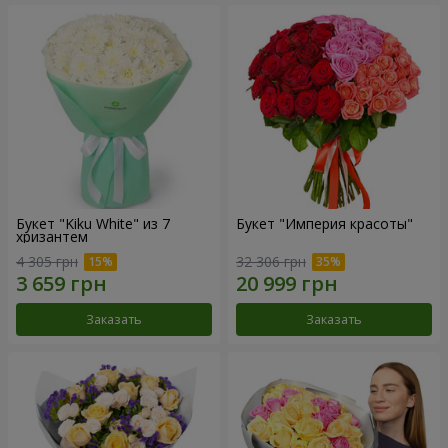
Букет "Kiku White" из 7
Букет "Империя красоты"
хризантем
4 305 грн
32 306 грн
Заказать
Заказать