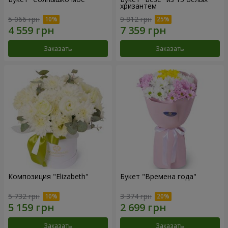
хризантем
5 066 грн
9 812 грн
Заказать
Заказать
Композиция "Elizabeth"
Букет "Времена года"
5 732 грн
3 374 грн
Заказать
Заказать