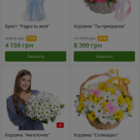
Букет "Радость моя"
Корзина "Ты прекрасна"
4 893 грн
11 999 грн
Заказать
Заказать
Корзина "Ангелочек"
Корзина "Солнышко"