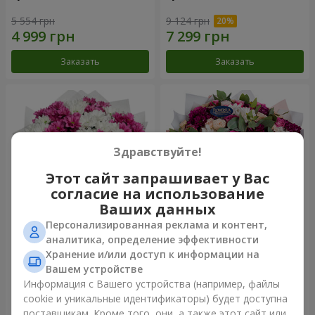
5 554 грн
9 124 грн
Заказать
Заказать
Здравствуйте!
Этот сайт запрашивает у Вас
согласие на использование
Ваших данных
Персонализированная реклама и контент,
Букет "Сердечные струны"
Букет "Все для тебя...!"
аналитика, определение эффективности
Хранение и/или доступ к информации на
8 713 грн
21 499 грн
Вашем устройстве
Информация с Вашего устройства (например, файлы
cookie и уникальные идентификаторы) будет доступна
Заказать
Заказать
поставщикам. Кроме того, они, а также этот сайт или