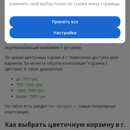
хризантем
в строгих формах;
изменить свой выбор позже по ссылке внизу страницы.
Романтические варианты
— корзины в пастельных
тонах, пионы,
гипсофила
;
Минималистичные решения
— натуральные формы,
Принять все
акцент на цвет или текстуру.
Настройки
Есть также
VIP-композиции
— роскошные корзины для
особых случаев. Каждое изделие — оригинальный подарок,
подчёркивающий внимание к деталям.
По ценам цветочных корзин в г. Новоселки доступні різні
варіанти. Ви можете обрати композицію “корзина с
цветами” в таких диапазонах:
до 700 грн
;
700-1000 грн
;
1000-1500 грн
;
выше 1500 грн
.
На сайте есть раздел
Хит продаж
— самые популярные
композиции.
Как выбрать цветочную корзину в г.