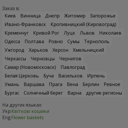
Заказ в:
Киев
Винница
Днепр
Житомир
Запорожье
Ивано-Франковск
Кропивницкий (Кировоград)
Кременчуг
Кривой Рог
Луцк
Львов
Николаев
Одесса
Полтава
Ровно
Сумы
Тернополь
Ужгород
Харьков
Херсон
Хмельницкий
Черкассы
Черновцы
Чернигов
Самар (Новомосковск)
Павлоград
Белая Церковь
Буча
Васильков
Ирпень
Умань
Варшава
Прага
Вена
Берлин
Ревное
Бургас
Солнечный берег
Варна
другие регионы
На других языках:
Укр:
Квіткові кошики
Eng:
Flower baskets