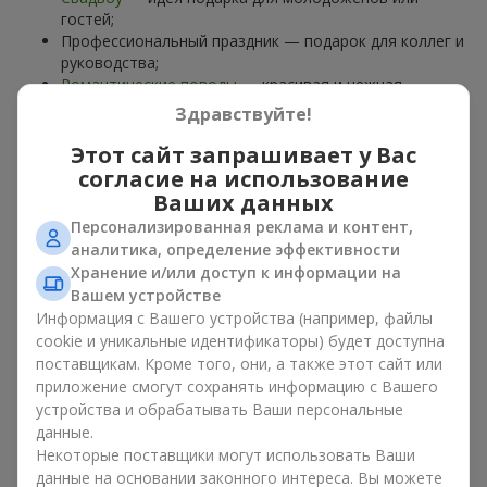
гостей;
Профессиональный праздник — подарок для коллег и
руководства;
Романтические поводы
— красивая и нежная
композиция;
Здравствуйте!
Корпоративные события
— подарок деловому
партнёру.
Этот сайт запрашивает у Вас
согласие на использование
Цветочная корзина — универсальный подарок для любого
Ваших данных
возраста. Стильные ручные композиции позволяют
Персонализированная реклама и контент,
передать любые эмоции: благодарность, восхищение,
аналитика, определение эффективности
поддержку,
любовь
.
Хранение и/или доступ к информации на
Вашем устройстве
Виды цветочных корзин в г.
Информация с Вашего устройства (например, файлы
Новоселки: классика,
cookie и уникальные идентификаторы) будет доступна
поставщикам. Кроме того, они, а также этот сайт или
романтика, минимализм
приложение смогут сохранять информацию с Вашего
устройства и обрабатывать Ваши персональные
Ассортимент цветочных корзин на
flowers.ua
включает
данные.
варианты на любой вкус:
Некоторые поставщики могут использовать Ваши
Классические композиции
— сочетания
роз
, лилий,
данные на основании законного интереса. Вы можете