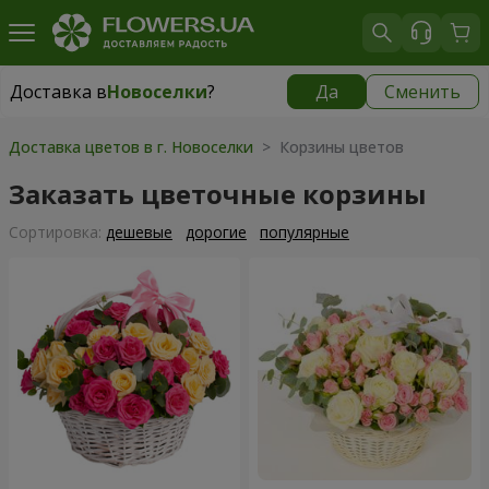
Доставка в
Новоселки
?
Да
Сменить
Доставка в
Новоселки
|
бесплатно
Доставка цветов в г. Новоселки
> Корзины цветов
Заказать цветочные корзины
Cортировка:
дешевые
дорогие
популярные