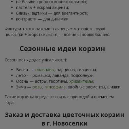
не більше трьох основних кольорів;
пастель + яскраві акценти;
близькі відтінки — для елегантності;
контрасти — для динаміки.
Фактури також важливі: глянець + матовість, пухкі
пелюстки + жорстке листя — все це створює баланс.
Сезонные идеи корзин
Сезонность додає унікальності:
Весна —
тюльпаны
, нарциссы, гиацинты;
Лето — ромашки, лаванда, подсолнухи;
Осень — астры, георгины,
хризантемы
;
Зима —
розы
,
гипсофила
, хвойные элементы, шишки.
Такие корзины передают связь с природой и временем
года.
Заказ и доставка цветочных корзин
в г. Новоселки