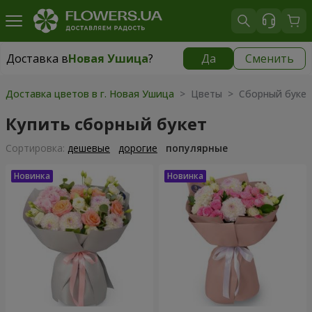
Доставка в
Новая Ушица
?
Да
Сменить
Доставка в
Новая Ушица
|
1000 грн
Доставка цветов в г. Новая Ушица
> Цветы > Сборный букет
Купить сборный букет
Cортировка:
дешевые
дорогие
популярные