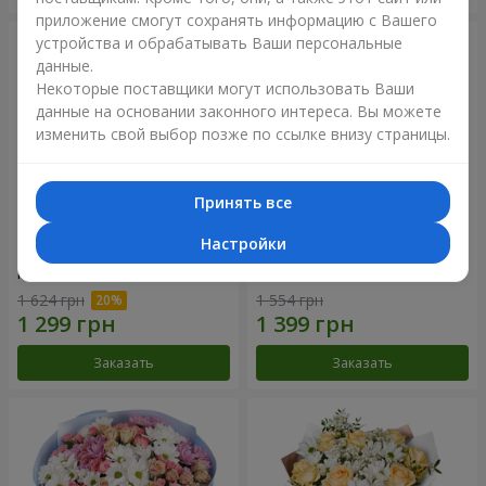
приложение смогут сохранять информацию с Вашего
устройства и обрабатывать Ваши персональные
данные.
Некоторые поставщики могут использовать Ваши
данные на основании законного интереса. Вы можете
изменить свой выбор позже по ссылке внизу страницы.
Принять все
Настройки
Композиция "Счастье – это
Букет "Мы и лето"
мама"
1 624 грн
1 554 грн
Заказать
Заказать