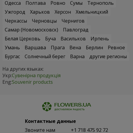
Одесса
Полтава
Ровно
Сумы
Тернополь
Ужгород
Харьков
Херсон
Хмельницкий
Черкассы
Черновцы
Чернигов
Самар (Новомосковск)
Павлоград
Белая Церковь
Буча
Васильков
Ирпень
Умань
Варшава
Прага
Вена
Берлин
Ревное
Бургас
Солнечный берег
Варна
другие регионы
На других языках:
Укр:
Сувенірна продукція
Eng:
Souvenir products
Контактные данные
Звоните нам
+1 718 475 92 72