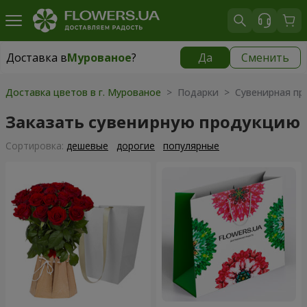
Доставка в
Мурованое
?
Да
Сменить
Доставка в
Мурованое
|
бесплатно
Доставка цветов в г. Мурованое
> Подарки > Сувенирная пр
Заказать сувенирную продукцию
Cортировка:
дешевые
дорогие
популярные