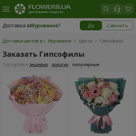
Доставка в
Мурованое
?
Да
Сменить
Доставка в
Мурованое
|
бесплатно
Доставка цветов в г. Мурованое
> Цветы > Гипсофила
Заказать Гипсофилы
Cортировка:
дешевые
дорогие
популярные