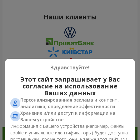
Наши клиенты
Здравствуйте!
Этот сайт запрашивает у Вас
согласие на использование
Ваших данных
Персонализированная реклама и контент,
аналитика, определение эффективности
Посмотреть все
Хранение и/или доступ к информации на
Вашем устройстве
Информация с Вашего устройства (например, файлы
cookie и уникальные идентификаторы) будет доступна
Заказывайте в приложении
поставщикам. Кроме того, они, а также этот сайт или