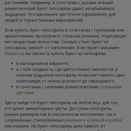
растениями. Например, в сочетании с розами нежный
романтический букет гипсофилы дарит незабываемое
ощущение. Это идеальное цветочное оформление для
свадеб и торжественных мероприятий.
Если купить букет гипсофилы в сочетании с герберами или
хризантемами, вы получите стильное решение, подходящее
нестандартным личностям. Сколько стоит букет из
гипсофилы зависит от наполнения. В интернет-магазине
flowers.ua
вы сможете купить букет из гипсофилы:
в монохромном варианте;
в стиле градиента, где цвета плавно сменяются; а
наличие радужной гипсофилы позволяет менять цвет
композиции от нежно-розового до лавандового;
в сочетании с нежными романтическими
сезонными
цветами
.
Здесь найдется букет гипсофилы на любой вкус для тех,
кто ценит миниатюрные цветы. Доступны гипсофилы
разных размеров как в классическом исполнении, так и
современные стилизованные
решения в шляпной коробке
или корзине. На букет гипсофилы цена зависит от