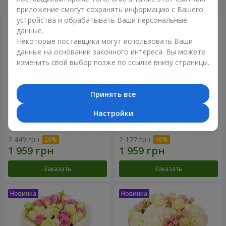
приложение смогут сохранять информацию с Вашего
устройства и обрабатывать Ваши персональные
данные.
Некоторые поставщики могут использовать Ваши
данные на основании законного интереса. Вы можете
изменить свой выбор позже по ссылке внизу страницы.
Принять все
Настройки
Букет "Дуэт гармонии"
Букет "My Lady"
2 449 грн
2 177 грн
Заказать
Заказать