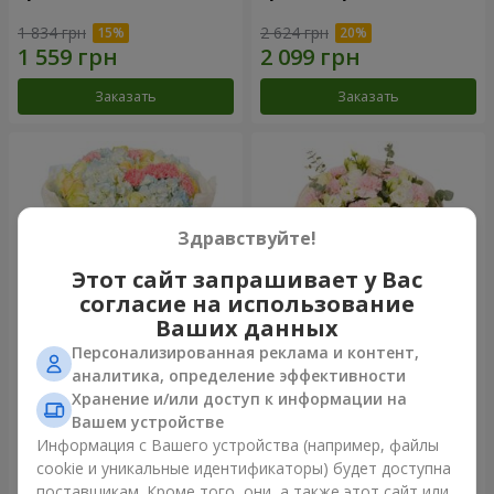
1 834 грн
2 624 грн
Заказать
Заказать
Здравствуйте!
Этот сайт запрашивает у Вас
согласие на использование
Ваших данных
Персонализированная реклама и контент,
Букет "Небесная лазурь"
Букет "Secret"
аналитика, определение эффективности
Хранение и/или доступ к информации на
5 014 грн
2 510 грн
Вашем устройстве
Информация с Вашего устройства (например, файлы
cookie и уникальные идентификаторы) будет доступна
Заказать
Заказать
поставщикам. Кроме того, они, а также этот сайт или