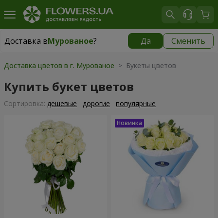
Доставка в
Мурованое
?
Да
Сменить
Доставка в
Мурованое
|
бесплатно
Доставка цветов в г. Мурованое
> Букеты цветов
Купить букет цветов
Cортировка:
дешевые
дорогие
популярные