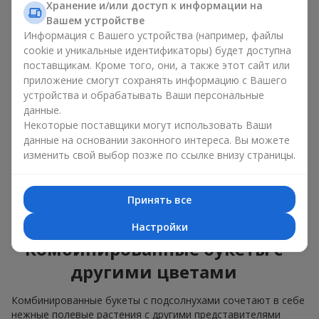
изящные сочетания с классическими розами;
Хранение и/или доступ к информации на
яркие букеты с побегами нежной зелени.
Вашем устройстве
Информация с Вашего устройства (например, файлы
Единственный нюанс: подсолнухи — сезонные цветы,
cookie и уникальные идентификаторы) будет доступна
доступные для продажи только в период цветения.
поставщикам. Кроме того, они, а также этот сайт или
приложение смогут сохранять информацию с Вашего
Классический букет с
устройства и обрабатывать Ваши персональные
подсолнухами
данные.
Некоторые поставщики могут использовать Ваши
данные на основании законного интереса. Вы можете
Классический букет с подсолнухами подчёркивает
изменить свой выбор позже по ссылке внизу страницы.
природную форму и цветовую гамму яркого цветка.
Крупные цветы и высокие стебли создают чёткий силуэт
композиции. Это универсальные летние композиции,
Принять все
которые подходят как для торжественных событий, так и
просто как приятный подарок на каждый день.
Настройки
Комбинированные букеты с
другими цветами
Комбинированные букеты с подсолнухами сочетают в себе
нежные полевые растения с другими представителями