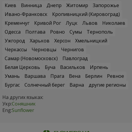
Киев
Винница
Днепр
Житомир
Запорожье
Ивано-Франковск
Кропивницкий (Кировоград)
Кременчуг
Кривой Рог
Луцк
Львов
Николаев
Одесса
Полтава
Ровно
Сумы
Тернополь
Ужгород
Харьков
Херсон
Хмельницкий
Черкассы
Черновцы
Чернигов
Самар (Новомосковск)
Павлоград
Белая Церковь
Буча
Васильков
Ирпень
Умань
Варшава
Прага
Вена
Берлин
Ревное
Бургас
Солнечный берег
Варна
другие регионы
На других языках:
Укр:
Соняшник
Eng:
Sunflower