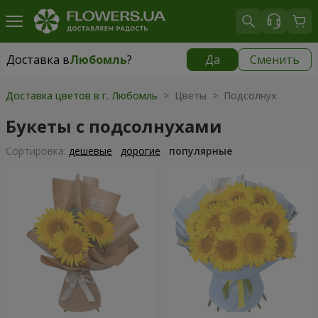
Доставка в
Любомль
?
Да
Сменить
Доставка в
Любомль
|
1813 грн
Доставка цветов в г. Любомль
> Цветы > Подсолнух
Букеты с подсолнухами
Cортировка:
дешевые
дорогие
популярные