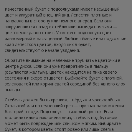
Качественный букет с подсолнухами имеет насыщенный
цвет и аккуратный внешний вид. Лепестки плотные и
направлены в сторону или немного вперёд. Если они
закручиваются назад к стеблю или выглядят вялыми —
цветок уже давно стоит. У свежего подсолнуха цвет
равномерный и насыщенный. Любые тёмные или подсохшие
края лепестков цветов, входящих в букет,
свидетельствуют о начале увядания.
Обратите внимание на маленькие трубчатые цветочки в
центре диска. Если они уже превратились в пыльцу
(осыпаются жёлтым), цветок находится на пике своего
состояния и скоро отцветёт. Выбирайте букет с плотной,
зеленоватой или коричневатой серединой без явного слоя
пыльцы.
Стебель должен быть крепким, твёрдым и ярко-зелёным.
Скользкий или потемневший срез — признак размножения
бактерий в воде. Подсолнух — тяжёлый цветок. Если
«голова» сильно наклонена вниз, стебель под бутоном
может быть повреждён или слишком мягким. Выбирайте
букет, в котором цветы стоят ровно или лишь слегка