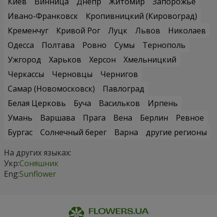
Киев
Винница
Днепр
Житомир
Запорожье
Ивано-Франковск
Кропивницкий (Кировоград)
Кременчуг
Кривой Рог
Луцк
Львов
Николаев
Одесса
Полтава
Ровно
Сумы
Тернополь
Ужгород
Харьков
Херсон
Хмельницкий
Черкассы
Черновцы
Чернигов
Самар (Новомосковск)
Павлоград
Белая Церковь
Буча
Васильков
Ирпень
Умань
Варшава
Прага
Вена
Берлин
Ревное
Бургас
Солнечный берег
Варна
другие регионы
На других языках:
Укр:
Соняшник
Eng:
Sunflower