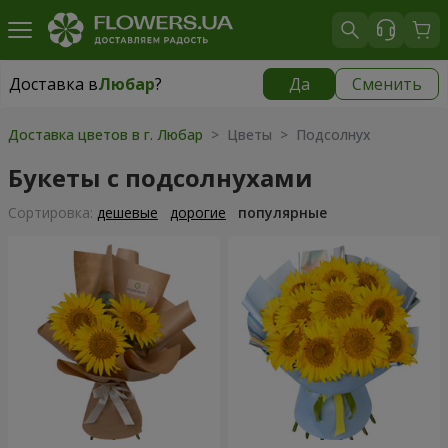
Доставка в
Любар
?
Да
Сменить
Доставка в
Любар
|
1305 грн
Доставка цветов в г. Любар
> Цветы > Подсолнух
Букеты с подсолнухами
Cортировка:
дешевые
дорогие
популярные