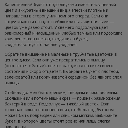
Качественный букет с подсолнухами имеет насыщенный
цвет и аккуратный внешний вид. Лепестки плотные и
направлены в сторону или немного вперёд. Если они
закручиваются назад к стеблю или выглядят вялыми —
цветок уже давно стоит. У свежего подсолнуха цвет
равномерный и насыщенный. Любые тёмные или подсохшие
края лепестков цветов, входящих в букет,
свидетельствуют о начале увядания.
Обратите внимание на маленькие трубчатые цветочки в
центре диска. Если они уже превратились в пыльцу
(осыпаются жёлтым), цветок находится на пике своего
состояния и скоро отцветёт. Выбирайте букет с плотной,
зеленоватой или коричневатой серединой без явного слоя
пыльцы.
Стебель должен быть крепким, твёрдым и ярко-зелёным.
Скользкий или потемневший срез — признак размножения
бактерий в воде. Подсолнух — тяжёлый цветок. Если
«голова» сильно наклонена вниз, стебель под бутоном
может быть повреждён или слишком мягким. Выбирайте
букет, в котором цветы стоят ровно или лишь слегка
наклонены.