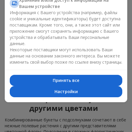
Хранение и/или доступ к информации на
яркие букеты с побегами нежной зелени.
Вашем устройстве
Информация с Вашего устройства (например, файлы
Единственный нюанс: подсолнухи — сезонные цветы,
cookie и уникальные идентификаторы) будет доступна
доступные для продажи только в период цветения.
поставщикам. Кроме того, они, а также этот сайт или
приложение смогут сохранять информацию с Вашего
Классический букет с
устройства и обрабатывать Ваши персональные
подсолнухами
данные.
Некоторые поставщики могут использовать Ваши
Классический букет с подсолнухами подчёркивает
данные на основании законного интереса. Вы можете
природную форму и цветовую гамму яркого цветка.
изменить свой выбор позже по ссылке внизу страницы.
Крупные цветы и высокие стебли создают чёткий силуэт
композиции. Это универсальные летние композиции,
которые подходят как для торжественных событий, так и
Принять все
просто как приятный подарок на каждый день.
Настройки
Комбинированные букеты с
другими цветами
Комбинированные букеты с подсолнухами сочетают в себе
нежные полевые растения с другими представителями
цветочной флоры. Подсолнухи в сложных флористических