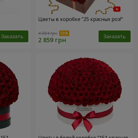
Цветы в коробке "25 красных роз!"
4 084 грн
Заказать
Заказать
"151
Цветы в белой коробке "151 красная