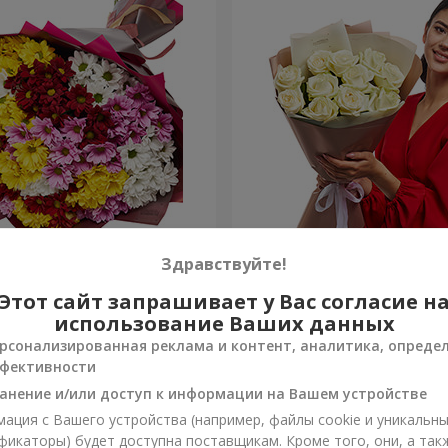
етных хризантем!
Авторский букет "11 белых
Здравствуйте!
Этот сайт запрашивает у Вас согласие н
1 443 грн
Заказать
использование Ваших данных
рсонализированная реклама и контент, аналитика, опреде
фективности
анение и/или доступ к информации на Вашем устройстве
ация с Вашего устройства (например, файлы cookie и уникальн
фикаторы) будет доступна поставщикам. Кроме того, они, а так