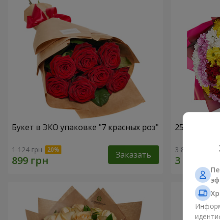
Букет в ЭКО упаковке "7 красных роз"
25 разноцв
1 124 грн
3 874 грн
Заказать
Пе
эф
Хр
Информ
иденти