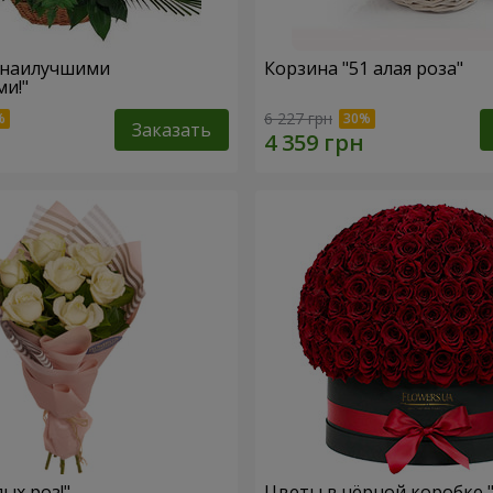
 наилучшими
Корзина "51 алая роза"
и!"
6 227 грн
Заказать
лых роз!"
Цветы в чёрной коробке 