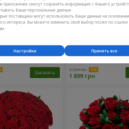
ли приложение смогут сохранять информацию с Вашего устройст
тывать Ваши персональные данные.
рые поставщики могут использовать Ваши данные на основани
ого интереса. Вы можете изменить свой выбор позже по ссылке
цы.
Настройки
Принять все
разноцветных хризантем!"
Букет "Гармония"
2 234 грн
Заказать