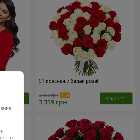
 роз!"
51 красная и белая роза!
а
3 952 грн
Заказать
Заказать
ление
ые
же этот