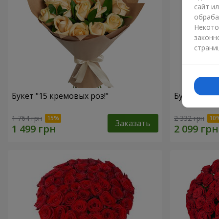
сайт и
обраба
Некото
законн
страни
Букет "15 кремовых роз!"
Букет "15 
1 764 грн
2 332 грн
Заказать