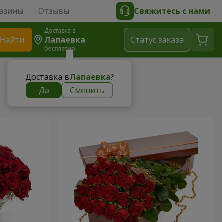
азины
Отзывы
Свяжитесь с нами
Доставка в
Найти
Лапаевка
Cтатус заказа
бесплатно
Доставка в
Лапаевка
?
Да
Сменить