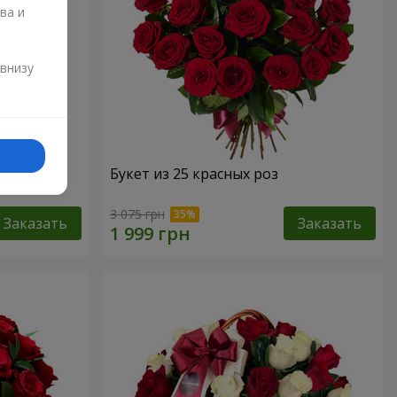
ва и
и
 внизу
Букет из 25 красных роз
3 075 грн
Заказать
Заказать