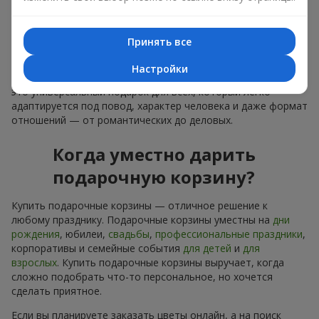
лаконичное оформление и изысканный букет, как
финальный акцент — стоит купить подарочные корзины,
чтобы всё это оказалось в ваших руках.
Принять все
Купить подарочные корзины — это не просто приобрести
Настройки
банальную вещь. Сегодня купить подарочные корзины —
это универсальный подарок для всех, который легко
адаптируется под повод, характер человека и даже формат
отношений — от романтических до деловых.
Когда уместно дарить
подарочную корзину?
Купить подарочные корзины — отличное решение к
любому празднику. Подарочные корзины уместны на
дни
рождения
, юбилеи,
свадьбы
,
профессиональные праздники
,
корпоративы и семейные события
для детей
и
для
взрослых
. Купить подарочные корзины выручает, когда
сложно подобрать что-то персональное, но хочется
сделать приятное.
Если вы планируете заказать цветы онлайн, а на поиск