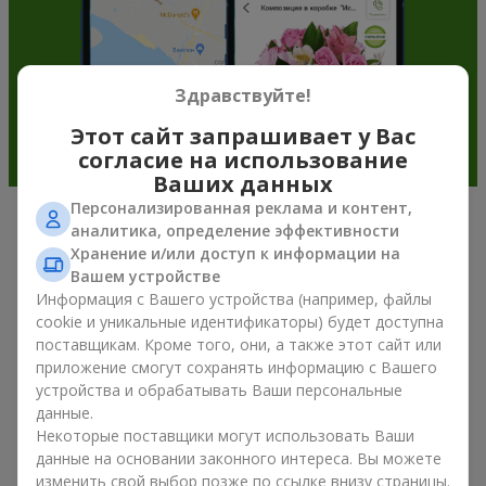
Здравствуйте!
Этот сайт запрашивает у Вас
согласие на использование
Ваших данных
Персонализированная реклама и контент,
аналитика, определение эффективности
Подарочные корзины —
Хранение и/или доступ к информации на
универсальный подарок к любому
Вашем устройстве
Информация с Вашего устройства (например, файлы
празднику
cookie и уникальные идентификаторы) будет доступна
поставщикам. Кроме того, они, а также этот сайт или
Если вы ищете универсальный подарок, но времени в
приложение смогут сохранять информацию с Вашего
обрез, у нас есть для вас отличное проверенное решение:
устройства и обрабатывать Ваши персональные
вы можете купить подарочные корзины. Подарочная
данные.
корзина с изысканными угощениями к празднику, фруктами,
Некоторые поставщики могут использовать Ваши
вкусным чаем или даже алкогольными напитками
становится идеальным дополнением к цветам или
данные на основании законного интереса. Вы можете
самостоятельным презентом. Идеальный набор,
изменить свой выбор позже по ссылке внизу страницы.