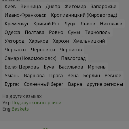
Киев
Винница
Днепр
Житомир
Запорожье
Ивано-Франковск
Кропивницкий (Кировоград)
Кременчуг
Кривой Рог
Луцк
Львов
Николаев
Одесса
Полтава
Ровно
Сумы
Тернополь
Ужгород
Харьков
Херсон
Хмельницкий
Черкассы
Черновцы
Чернигов
Самар (Новомосковск)
Павлоград
Белая Церковь
Буча
Васильков
Ирпень
Умань
Варшава
Прага
Вена
Берлин
Ревное
Бургас
Солнечный берег
Варна
другие регионы
На других языках:
Укр:
Подарункові корзини
Eng:
Baskets