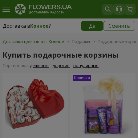
Доставка в
Конное
?
Да
Сменить
Доставка в
Конное
|
бесплатно
Доставка цветов в г. Конное
> Подарки > Подарочные корз
Купить подарочные корзины
Cортировка:
дешевые
дорогие
популярные