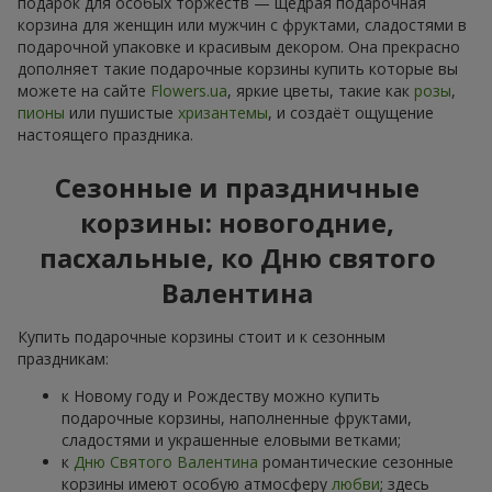
подарок для особых торжеств — щедрая подарочная
корзина для женщин или мужчин с фруктами, сладостями в
подарочной упаковке и красивым декором. Она прекрасно
дополняет такие подарочные корзины купить которые вы
можете на сайте
Flowers.ua
, яркие цветы, такие как
розы
,
пионы
или пушистые
хризантемы
, и создаёт ощущение
настоящего праздника.
Сезонные и праздничные
корзины: новогодние,
пасхальные, ко Дню святого
Валентина
Купить подарочные корзины стоит и к сезонным
праздникам:
к Новому году и Рождеству можно купить
подарочные корзины, наполненные фруктами,
сладостями и украшенные еловыми ветками;
к
Дню Святого Валентина
романтические сезонные
корзины имеют особую атмосферу
любви
; здесь