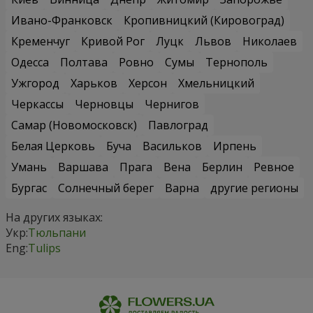
Ивано-Франковск
Кропивницкий (Кировоград)
Кременчуг
Кривой Рог
Луцк
Львов
Николаев
Одесса
Полтава
Ровно
Сумы
Тернополь
Ужгород
Харьков
Херсон
Хмельницкий
Черкассы
Черновцы
Чернигов
Самар (Новомосковск)
Павлоград
Белая Церковь
Буча
Васильков
Ирпень
Умань
Варшава
Прага
Вена
Берлин
Ревное
Бургас
Солнечный берег
Варна
другие регионы
На других языках:
Укр:
Тюльпани
Eng:
Tulips