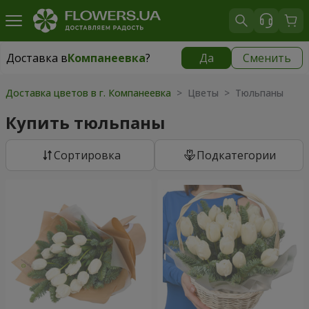
Доставка в
Компанеевка
?
Да
Сменить
Доставка в
Компанеевка
|
бесплатно
Доставка цветов в г. Компанеевка
> Цветы > Тюльпаны
Купить тюльпаны
Cортировка
Подкатегории