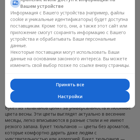
знаков внимания без повода. Букет тюльпанов — весенняя
Вашем устройстве
романтика, ассоциирующаяся с обновлением,
Информация с Вашего устройства (например, файлы
искренностью и лёгкой радостью. В каждом лепестке —
cookie и уникальные идентификаторы) будет доступна
натуральная красота, в каждом стебле — символ весны.
поставщикам. Кроме того, они, а также этот сайт или
Ароматные композиции цветы тюльпаны одинаково
приложение смогут сохранять информацию с Вашего
уместны и в романтическом жесте, и в дружеском подарке.
устройства и обрабатывать Ваши персональные
Букет тюльпанов не обязывает, но оставляет после себя
данные.
ощущение радости и заботы. Именно поэтому букет
Некоторые поставщики могут использовать Ваши
цветов тюльпаны — это всегда удачный выбор в любой
данные на основании законного интереса. Вы можете
жизненной ситуации.
изменить свой выбор позже по ссылке внизу страницы.
Почему букет тюльпанов —
идеальный выбор для подарка в г.
Принять все
Компанеевка
Настройки
Букет из тюльпанов ценят за универсальность и любимые
цвета весны. Эти цветы выглядят актуально в весенние
месяцы, легко вписываются в разные стили и не имеют
резкого запаха. Букет тюльпанов — цветы без ароматов,
которые комфортно дарить даже людям с
чувствительностью или аллергией. Букет тюльпанов —