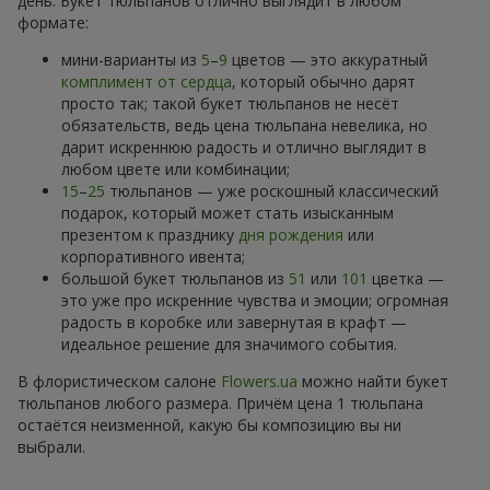
день. Букет тюльпанов отлично выглядит в любом
формате:
мини-варианты из
5
–
9
цветов — это аккуратный
комплимент от сердца
, который обычно дарят
просто так; такой букет тюльпанов не несёт
обязательств, ведь цена тюльпана невелика, но
дарит искреннюю радость и отлично выглядит в
любом цвете или комбинации;
15
–
25
тюльпанов — уже роскошный классический
подарок, который может стать изысканным
презентом к празднику
дня рождения
или
корпоративного ивента;
большой букет тюльпанов из
51
или
101
цветка —
это уже про искренние чувства и эмоции; огромная
радость в коробке или завернутая в крафт —
идеальное решение для значимого события.
В флористическом салоне
Flowers.ua
можно найти букет
тюльпанов любого размера. Причём цена 1 тюльпана
остаётся неизменной, какую бы композицию вы ни
выбрали.