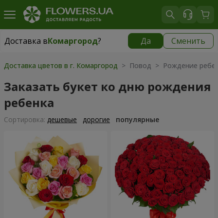
Доставка в
Комаргород
?
Да
Сменить
Доставка в
Комаргород
|
1290 грн
Доставка цветов в г. Комаргород
> Повод > Рождение ребе
Заказать букет ко дню рождения
ребенка
Cортировка:
дешевые
дорогие
популярные