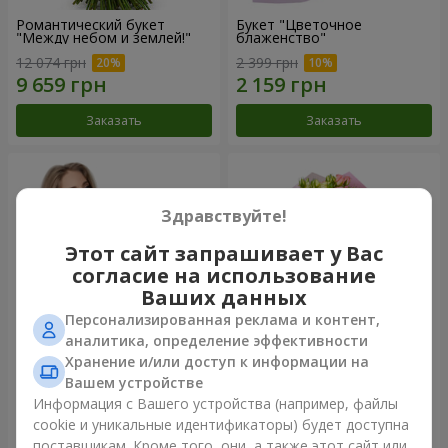
Романтический букет
Букет "Цветочное
"Между небом и землей!"
блаженство"
12 074 грн
2 399 грн
Заказать
Заказать
Здравствуйте!
Этот сайт запрашивает у Вас
согласие на использование
Ваших данных
Персонализированная реклама и контент,
аналитика, определение эффективности
Хранение и/или доступ к информации на
Букет "Королеве сердца"
Микс "Планета роз" из 51
Вашем устройстве
кустовой розы
Информация с Вашего устройства (например, файлы
2 399 грн
6 422 грн
cookie и уникальные идентификаторы) будет доступна
поставщикам. Кроме того, они, а также этот сайт или