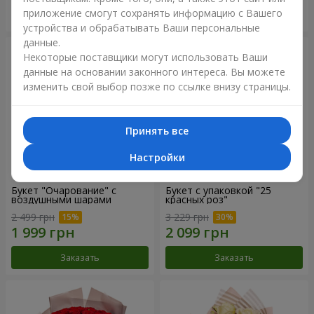
приложение смогут сохранять информацию с Вашего
Заказать
Заказать
устройства и обрабатывать Ваши персональные
данные.
Некоторые поставщики могут использовать Ваши
данные на основании законного интереса. Вы можете
изменить свой выбор позже по ссылке внизу страницы.
Принять все
Настройки
Букет "Очарование" с
Букет с упаковкой "25
воздушными шарами
красных роз"
2 499 грн
3 229 грн
Заказать
Заказать