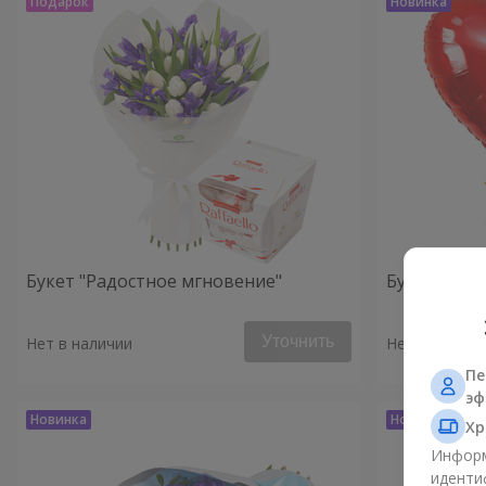
Букет "Радостное мгновение"
Букет "Клю
Уточнить
Нет в наличии
Нет в наличи
Пе
эф
Хр
Информ
иденти