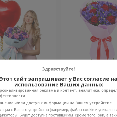
ч к сердцу" с шаром
Букет "Pinot Noir"
Здравствуйте!
Этот сайт запрашивает у Вас согласие н
Уточнить
и
Нет в наличии
использование Ваших данных
рсонализированная реклама и контент, аналитика, опреде
фективности
анение и/или доступ к информации на Вашем устройстве
ация с Вашего устройства (например, файлы cookie и уникальн
фикаторы) будет доступна поставщикам. Кроме того, они, а так