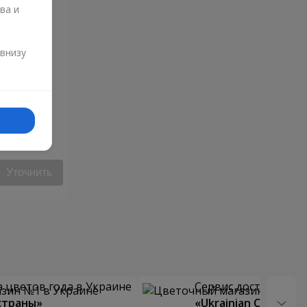
ва и
и
 внизу
Уточнить
 цветов года в Украине
Сервис доставки цв
страны»
«Ukrainian Choice»