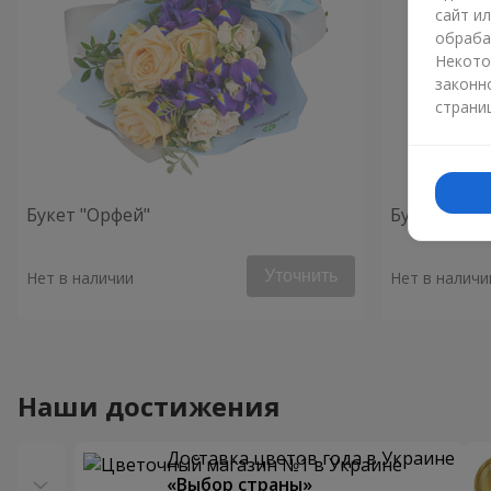
сайт и
обраба
Некото
законн
страни
Букет "Орфей"
Букет "Фар
Уточнить
Нет в наличии
Нет в наличи
Наши достижения
Доставка цветов года в Украине
«Выбор страны»