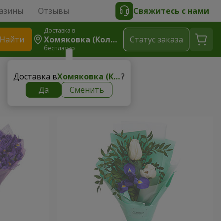
азины
Отзывы
Свяжитесь с нами
Доставка в
Найти
Хомяковка (Коломыйский Район)
Cтатус заказа
бесплатно
Доставка в
Хомяковка (Коломыйский район)
?
Да
Сменить