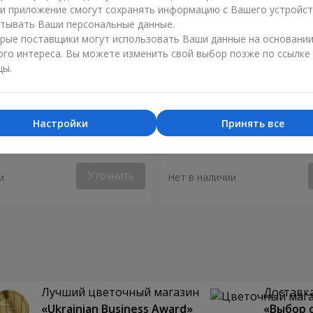
ли приложение смогут сохранять информацию с Вашего устройст
тывать Ваши персональные данные.
рые поставщики могут использовать Ваши данные на основани
ого интереса. Вы можете изменить свой выбор позже по ссылке
цы.
Настройки
Принять все
енгейт"
Букет "Весенний ветер"
Уточнить
и
Нет в наличии
Лучший цветочный магазин
Доставка
«Ukrainian Business Award»
«Выбор 