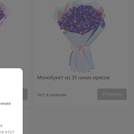
Монобукет из 35 синих ирисов
а
Уточнить
Уточнить
Нет в наличии
ление
ые
же этот