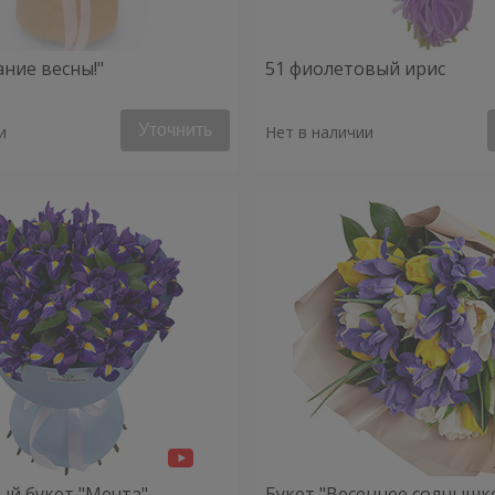
ание весны!"
51 фиолетовый ирис
Уточнить
и
Нет в наличии
й букет "Мечта"
Букет "Весеннее солнышк