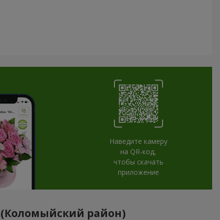
Наведите камеру
на QR-код,
чтобы скачать
приложение
 (Коломыйский район)