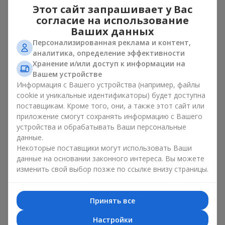
для любимой
– букет из тюльпанов и ирисов
Этот сайт запрашивает у Вас
выглядит как изысканный романтический жест;
согласие на использование
для женщины на работе
– сдержанное и элегантное
Ваших данных
решение;
на день рождения
– цветы в виде букета из
Персонализированная реклама и контент,
тюльпанов и ирисов добавляют праздника и
аналитика, определение эффективности
свежести.
Хранение и/или доступ к информации на
Вашем устройстве
В каждом случае композиция из нежных бутонов
Информация с Вашего устройства (например, файлы
тюльпанов и ирисов подчеркивает заботу и внимание к
cookie и уникальные идентификаторы) будет доступна
деталям.
поставщикам. Кроме того, они, а также этот сайт или
приложение смогут сохранять информацию с Вашего
Психология цветов в букетах
устройства и обрабатывать Ваши персональные
из тюльпанов и ирисов
данные.
Некоторые поставщики могут использовать Ваши
данные на основании законного интереса. Вы можете
Цвета в весенней флористике имеют большое значение.
Голубо-желтые оттенки в композиции символизируют
изменить свой выбор позже по ссылке внизу страницы.
надежду, спокойствие и жизненную энергию. Это
классическое сочетание контрастных цветов в
букете
из
тюльпанов и ирисов выглядит свежо и элегантно. Желтые
Принять все
тюльпаны дарят ощущение радости, а
синие и фиолетовые
ирисы
– спокойствие и стабильность. Такой букет создаёт
Настройки