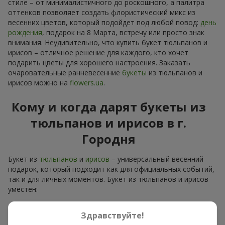
стиле – от минималистичного до роскошного, а палитра
оттенков позволяет создать флористический микс из
весенних цветов, который подойдет под любой повод:
день
рождения
, подарок на 8 Марта, встречу или просто знак
внимания. Неудивительно, что купить букет тюльпанов и
ирисов – отличное решение для каждого, кто хочет
подарить цветы для хорошего настроения. Заказать
очаровательные ранневесенние
букеты
из тюльпанов и
ирисов можно на
flowers.ua
.
Кому и когда дарят букеты из
тюльпанов и ирисов в г.
Городня
Букет из
тюльпанов
и
ирисов
– универсальный весенний
подарок, который подходит как для официальных событий,
так и для личных моментов. Букет из тюльпанов и ирисов
уместен:
для мамы
– цветочный презент для мамы в голубо-
Здравствуйте!
желтых тонах выглядит тепло и нежно;