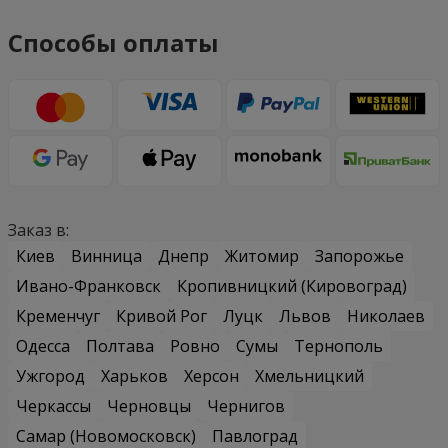
Способы оплаты
Заказ в:
Киев
Винница
Днепр
Житомир
Запорожье
Ивано-Франковск
Кропивницкий (Кировоград)
Кременчуг
Кривой Рог
Луцк
Львов
Николаев
Одесса
Полтава
Ровно
Сумы
Тернополь
Ужгород
Харьков
Херсон
Хмельницкий
Черкассы
Черновцы
Чернигов
Самар (Новомосковск)
Павлоград