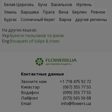
Белая Церковь
Буча
Васильков
Ирпень
Умань
Варшава
Прага
Вена
Берлин
Ревное
Бургас
Солнечный берег
Варна
другие регионы
На других языках:
Укр:
Букети тюльпанів та ірисів
Eng:
Bouquets of tulips & irises
Контактные данные
Звоните нам
+1 718 475 92 72
Киевстар
(067) 355 77 55
Водафон
(099) 355 77 55
Лайфсел
(073) 565 56 68
Email
info@flowers.ua