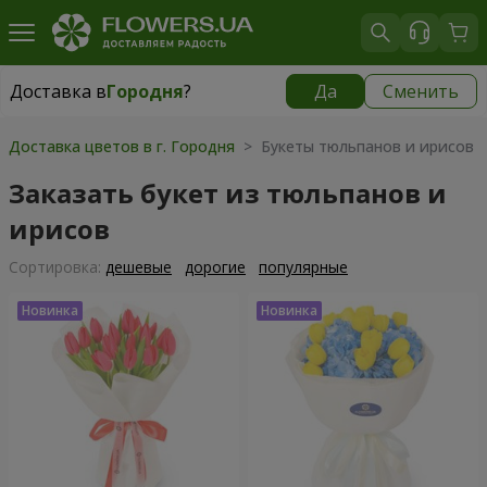
Доставка в
Городня
?
Да
Сменить
Доставка в
Городня
|
830 грн
Доставка цветов в г. Городня
> Букеты тюльпанов и ирисов
Заказать букет из тюльпанов и
ирисов
Cортировка:
дешевые
дорогие
популярные