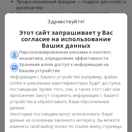
Профессиональный праздник — подарок для коллег и
руководства;
Романтические поводы
— красивая и нежная
композиция;
Здравствуйте!
Корпоративные события
— подарок деловому
партнёру.
Этот сайт запрашивает у Вас
согласие на использование
Цветочная корзина — универсальный подарок для любого
Ваших данных
возраста. Стильные ручные композиции позволяют
Персонализированная реклама и контент,
передать любые эмоции: благодарность, восхищение,
аналитика, определение эффективности
поддержку,
любовь
.
Хранение и/или доступ к информации на
Вашем устройстве
Виды цветочных корзин в г.
Информация с Вашего устройства (например, файлы
Дымер: классика, романтика,
cookie и уникальные идентификаторы) будет доступна
поставщикам. Кроме того, они, а также этот сайт или
минимализм
приложение смогут сохранять информацию с Вашего
устройства и обрабатывать Ваши персональные
Ассортимент цветочных корзин на
flowers.ua
включает
данные.
варианты на любой вкус:
Некоторые поставщики могут использовать Ваши
Классические композиции
— сочетания
роз
, лилий,
данные на основании законного интереса. Вы можете
хризантем
в строгих формах;
изменить свой выбор позже по ссылке внизу страницы.
Романтические варианты
— корзины в пастельных