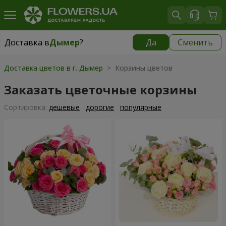
Доставка в
Дымер
?
Да
Сменить
Доставка в
Дымер
|
565 грн
Доставка цветов в г. Дымер
> Корзины цветов
Заказать цветочные корзины
Cортировка:
дешевые
дорогие
популярные