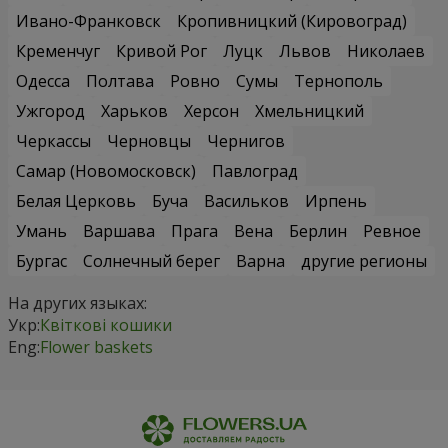
Ивано-Франковск
Кропивницкий (Кировоград)
Кременчуг
Кривой Рог
Луцк
Львов
Николаев
Одесса
Полтава
Ровно
Сумы
Тернополь
Ужгород
Харьков
Херсон
Хмельницкий
Черкассы
Черновцы
Чернигов
Самар (Новомосковск)
Павлоград
Белая Церковь
Буча
Васильков
Ирпень
Умань
Варшава
Прага
Вена
Берлин
Ревное
Бургас
Солнечный берег
Варна
другие регионы
На других языках:
Укр:
Квіткові кошики
Eng:
Flower baskets