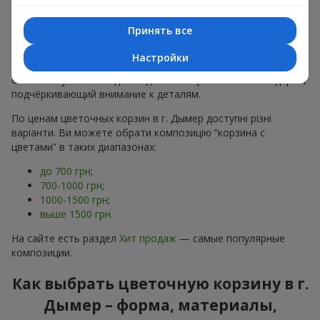
тонах, пионы,
гипсофила
;
Минималистичные решения
— натуральные формы,
Принять все
акцент на цвет или текстуру.
Настройки
Есть также
VIP-композиции
— роскошные корзины для
особых случаев. Каждое изделие — оригинальный подарок,
подчёркивающий внимание к деталям.
По ценам цветочных корзин в г. Дымер доступні різні
варіанти. Ви можете обрати композицію “корзина с
цветами” в таких диапазонах:
до 700 грн
;
700-1000 грн
;
1000-1500 грн
;
выше 1500 грн
.
На сайте есть раздел
Хит продаж
— самые популярные
композиции.
Как выбрать цветочную корзину в г.
Дымер – форма, материалы,