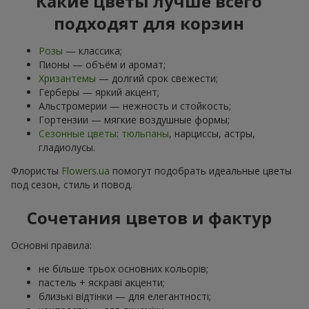
Какие цветы лучше всего
подходят для корзин
Розы
— классика;
Пионы — объём и аромат;
Хризантемы
— долгий срок свежести;
Герберы — яркий акцент;
Альстромерии — нежность и стойкость;
Гортензии — мягкие воздушные формы;
Сезонные цветы
:
тюльпаны
, нарциссы, астры,
гладиолусы.
Флористы
Flowers.ua
помогут подобрать идеальные цветы
под сезон, стиль и повод.
Сочетания цветов и фактур
Основні правила:
не більше трьох основних кольорів;
пастель + яскраві акценти;
близькі відтінки — для елегантності;