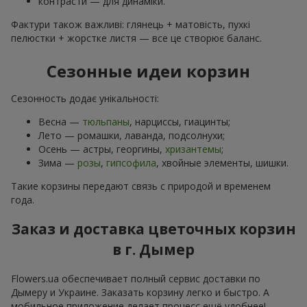
контрасти — для динаміки.
Фактури також важливі: глянець + матовість, пухкі
пелюстки + жорстке листя — все це створює баланс.
Сезонные идеи корзин
Сезонность додає унікальності:
Весна —
тюльпаны
, нарциссы, гиацинты;
Лето — ромашки, лаванда, подсолнухи;
Осень — астры, георгины,
хризантемы
;
Зима —
розы
,
гипсофила
, хвойные элементы, шишки.
Такие корзины передают связь с природой и временем
года.
Заказ и доставка цветочных корзин
в г. Дымер
Flowers.ua обеспечивает полный сервис доставки по
Дымеру и Украине. Заказать корзину легко и быстро. А
мобильное приложение делает процесс ещё удобнее!