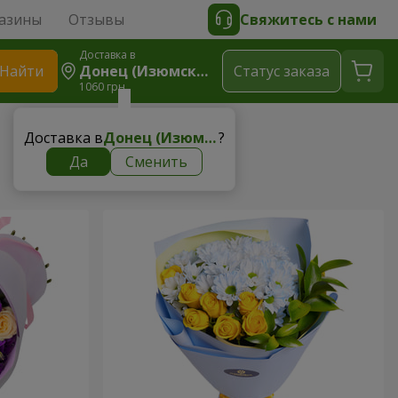
азины
Отзывы
Свяжитесь с нами
Доставка в
Найти
Донец (Изюмский Р-Н)
Cтатус заказа
1060 грн
Доставка в
Донец (Изюмский р-н)
?
Да
Сменить