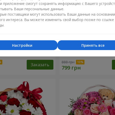
ли приложение смогут сохранять информацию с Вашего устройст
тывать Ваши персональные данные.
рые поставщики могут использовать Ваши данные на основани
ого интереса. Вы можете изменить свой выбор позже по ссылке
цы.
Настройки
Принять все
точный бал"
Композиция "Нежный поц
888 грн
Заказать