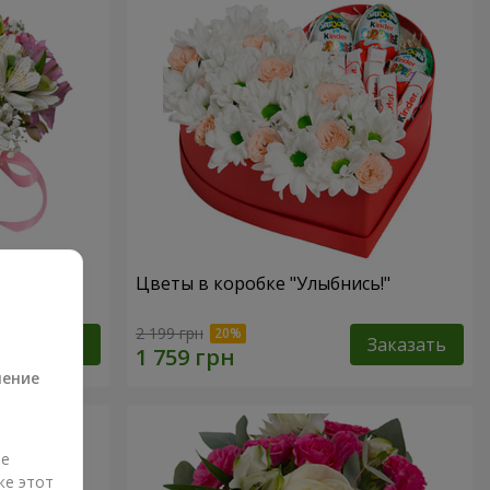
антазия"
Цветы в коробке "Улыбнись!"
а
2 199 грн
Заказать
Заказать
ление
ые
же этот