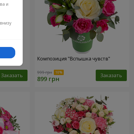
ва и
и
 внизу
елуй"
Композиция "Вспышка чувств"
999 грн
Заказать
Заказать