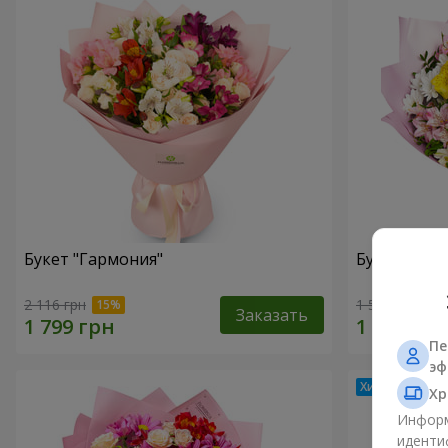
Букет "Гармония"
Букет цвет
2 116 грн
1 554 грн
Заказать
Пе
эф
Хр
Информ
иденти