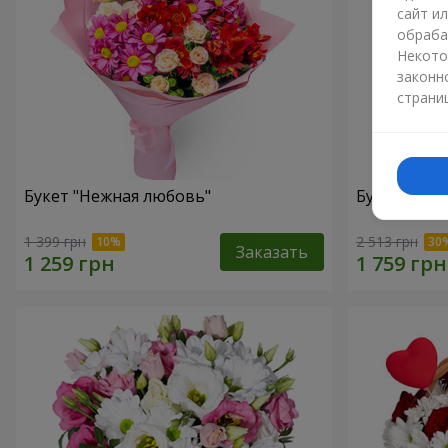
сайт и
обраба
Некото
законн
страни
Букет "Нежная любовь"
Букет "Цве
1 399 грн
2 513 грн
Заказать