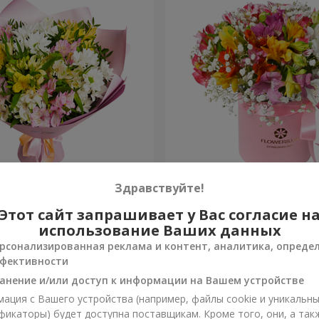
ов "Чудесное настроение"
Цветы в коробке "Яркая ф
Здравствуйте!
Этот сайт запрашивает у Вас согласие н
1 999 грн
Заказать
использование Ваших данных
рсонализированная реклама и контент, аналитика, опреде
фективности
анение и/или доступ к информации на Вашем устройстве
ация с Вашего устройства (например, файлы cookie и уникальн
фикаторы) будет доступна поставщикам. Кроме того, они, а так