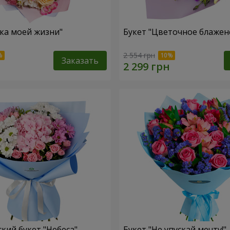
зка моей жизни"
Букет "Цветочное блажен
2 554 грн
Заказать
кий букет "Небеса"
Букет "Не упускай мечту!"