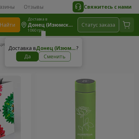
азины
Отзывы
Свяжитесь с нами
Доставка в
Найти
Донец (Изюмский Р-Н)
Cтатус заказа
1060 грн
ция
Доставка в
Донец (Изюмский р-н)
?
Да
Сменить