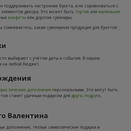
н поддерживать настроение букета, а не соревноваться с
их элементов декора. Это может быть
тортик
или
маленькая
нные
конфеты
или дорогие сувениры.
ы сомневаетесь, какая сувенирная продукция для букетов
ки
асто выбирают с учётом даты и события. В нашем
а на любой бюджет.
рождения
ристические дополнения
персональными. Это могут быть
ветов станет удачным подарком для
друга
,
подруги
,
го Валентина
ные дополнения, тёплые символические подарки и