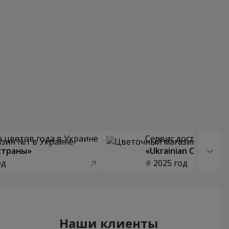
 цветов года в Украине
Сервис доставки цв
страны»
«Ukrainian Choice»
од
2025 год
Наши клиенты