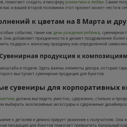
тов, помогают создать атмосферу
романтики и любви
. Самая поп
я вас и вашей второй половинки этот презент может нести в се
лнений к цветам на 8 Марта и др
особые события, такие как
день рождения ребёнка
, сувенирная
 Они добавляют праздничности и делают поздравление более п
ить подарок к женскому празднику или определённой символич
Сувенирная продукция к композиция
 масштаба и подачи. Здесь важны элементы декора, которые га
торого выступает сувенирная продукция для букетов.
ые сувениры для корпоративных 
риятиях
должна выглядеть уместно, сдержанно, стильно и проф
м выбирать эксклюзивные аксессуары и сдержанные дизайнерск
мание к деталям и демонстрирует уважение к получателю. Она 
рная продукция для букетов помогает превратить банальный ко