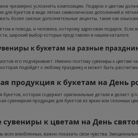
лжна чрезмерно усложнять композицию. Подарок к цветам долже
я для букетов в виде лёгких символических дополнений и лёгк
овать более смелые дополнительные акценты, такие как изыска
ётом и повода, и человека, которому адресован подарок. Если в
ти, широкий выбор которых представлен в нашем каталоге.
увениры к букетам на разные праздни
букетов его подчёркивает. Именно поэтому сувениры к цветам ч
, которая подойдёт к любому празднику и может быть рассчитан
ая продукция к букетам на День 
я букетов, которая содержит оригинальные детали и делает
фло
кая сувенирная продукция для букетов из ярких или сезонных ц
 сувениры к цветам на День свято
нь всех влюблённых, важно показать свои чувства. Эмоциональ