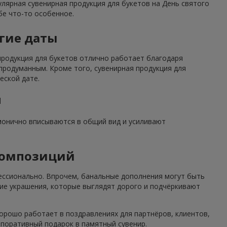
улярная сувенирная продукция для букетов на День святого
бе что-то особенное.
угие даты
 продукция для букетов отлично работает благодаря
родуманным. Кроме того, сувенирная продукция для
еской дате.
м
рмонично вписываются в общий вид и усиливают
композиций
ессионально. Впрочем, банальные дополнения могут быть
ие украшения, которые выглядят дорого и подчёркивают
хорошо работает в поздравлениях для партнёров, клиентов,
рпоративный подарок в памятный сувенир.