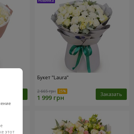
Букет "Laura"
а
2 665 грн
Заказать
Заказать
ление
ые
же этот