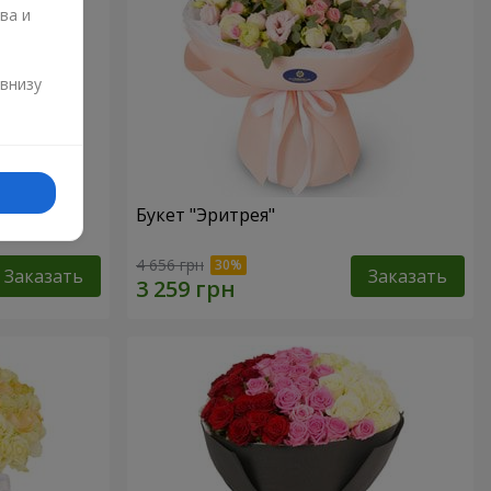
ва и
и
 внизу
 из 101
Букет "Эритрея"
4 656 грн
Заказать
Заказать