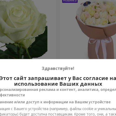
 (поштучно)
Букет "Венера"
Здравствуйте!
Этот сайт запрашивает у Вас согласие н
2 374 грн
Заказать
использование Ваших данных
рсонализированная реклама и контент, аналитика, опреде
фективности
анение и/или доступ к информации на Вашем устройстве
ация с Вашего устройства (например, файлы cookie и уникальн
фикаторы) будет доступна поставщикам. Кроме того, они, а так