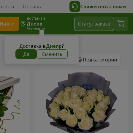
азины
Отзывы
Свяжитесь с нами
Доставка в
Найти
Днепр
Cтатус заказа
бесплатно
Доставка в
Днепр
?
Да
Сменить
Подкатегории