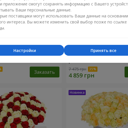
ли приложение смогут сохранять информацию с Вашего устройст
тывать Ваши персональные данные.
рые поставщики могут использовать Ваши данные на основани
ого интереса. Вы можете изменить свой выбор позже по ссылке
цы.
Настройки
Принять все
e Apple"
Монобукет "White infinity"
розы
7 475 грн
Заказать