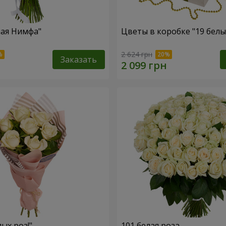
ная Нимфа"
Цветы в коробке "19 белы
2 624 грн
Заказать
лых роз!"
101 белая роза