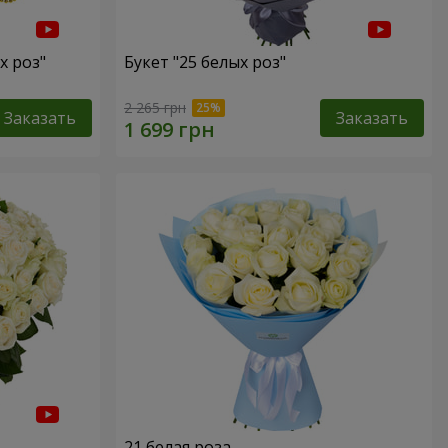
х роз"
Букет "25 белых роз"
2 265 грн
Заказать
Заказать
21 белая роза