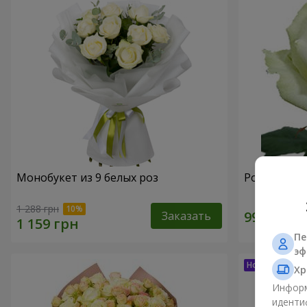
Монобукет из 9 белых роз
Роза белая
1 288 грн
Заказать
Пе
эф
Хр
Информ
иденти