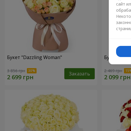
сайт и
обраба
Некото
законн
страни
Букет "Dazzling Woman"
Букет "Whit
3 856 грн
2 469 грн
Заказать