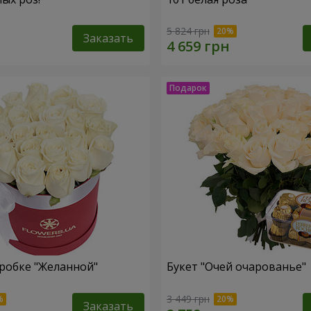
5 824 грн
Заказать
робке "Желанной"
Букет "Очей очарованье"
3 449 грн
Заказать