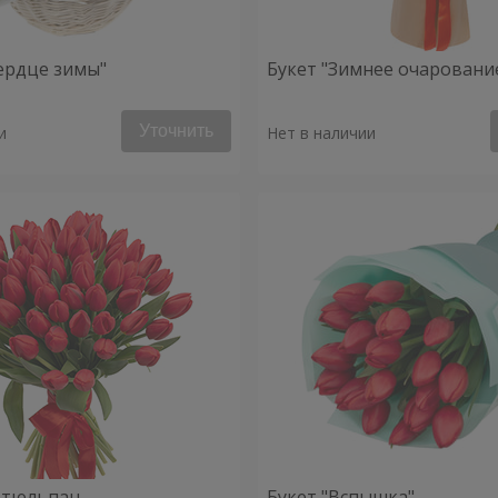
ердце зимы"
Букет "Зимнее очаровани
Уточнить
и
Нет в наличии
 тюльпан
Букет "Вспышка"