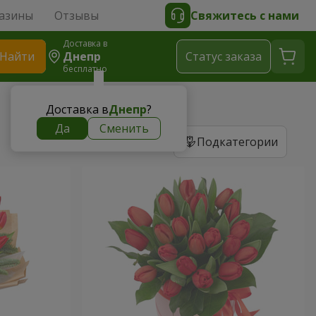
азины
Отзывы
Свяжитесь с нами
Доставка в
Найти
Днепр
Cтатус заказа
бесплатно
Доставка в
Днепр
?
Да
Сменить
Подкатегории