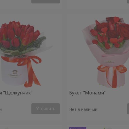
я "Щелкунчик"
Букет "Монами"
Уточнить
и
Нет в наличии