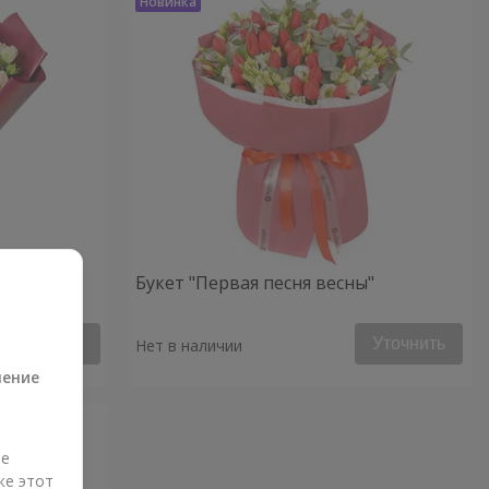
Букет "Первая песня весны"
а
Уточнить
Уточнить
Нет в наличии
ление
ые
же этот