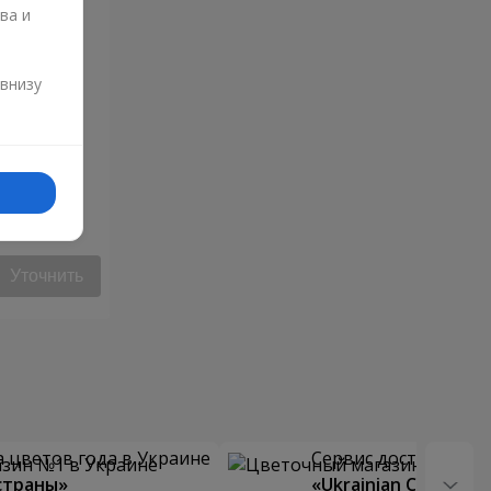
ва и
и
 внизу
Уточнить
 цветов года в Украине
Сервис доставки цв
страны»
«Ukrainian Choice»