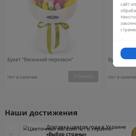
сайт и
обраба
Некото
законн
страни
Букет "Весенний перезвон"
Букет "Red 
Уточнить
Нет в наличии
Нет в наличи
Наши достижения
Доставка цветов года в Украине
«Выбор страны»