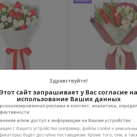
ecto"
Букет "Скарлетт"
Здравствуйте!
Этот сайт запрашивает у Вас согласие н
Уточнить
и
Нет в наличии
использование Ваших данных
рсонализированная реклама и контент, аналитика, опреде
фективности
анение и/или доступ к информации на Вашем устройстве
ация с Вашего устройства (например, файлы cookie и уникальн
фикаторы) будет доступна поставщикам. Кроме того, они, а так