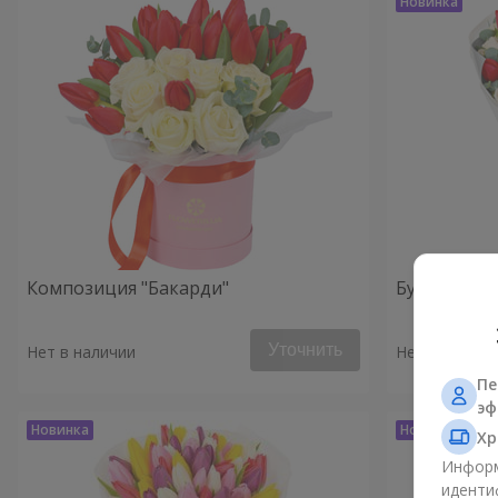
Композиция "Бакарди"
Букет "Perf
Уточнить
Нет в наличии
Нет в наличи
Пе
эф
Хр
Информ
иденти