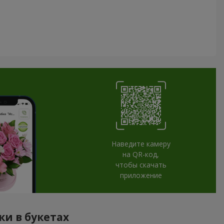
Наведите камеру
на QR-код,
чтобы скачать
приложение
ки в букетах