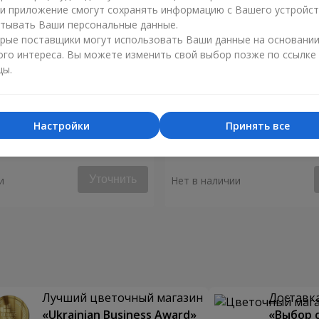
ли приложение смогут сохранять информацию с Вашего устройст
тывать Ваши персональные данные.
рые поставщики могут использовать Ваши данные на основани
ого интереса. Вы можете изменить свой выбор позже по ссылке
цы.
Настройки
Принять все
Tulips"
Букет "Весне навстречу!"
Уточнить
и
Нет в наличии
Лучший цветочный магазин
Доставка
«Ukrainian Business Award»
«Выбор 