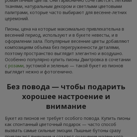
романтичные цветы. Они гармонично сочетаются с лёгкими
тканями, натуральным декором и светлыми цветовыми
палитрами, которые часто выбирают для весенне-летних
церемоний.
Пионы, цена на которые максимально привлекательна в
весенний период, используют и в букете невесты, и в
оформлении зала. Популярные весенние цветы добавляют
композициям объёма без перегруженности деталями,
поэтому пространство выглядит элегантно и воздушно.
Особенно популярно купить пионы Дмитровка в сочетании
с
розами
, эустомой и зеленью — такой букет из пионов
выглядит нежно и фотогенично.
Без повода — чтобы подарить
хорошее настроение и
внимание
Букет из пионов не требует особого повода. Купить пионы
как спонтанный цветочный подарок — часто способ
вызвать самые сильные эмоции. Пышные бутоны сразу
привлекают внимание и создают ощущение маленького