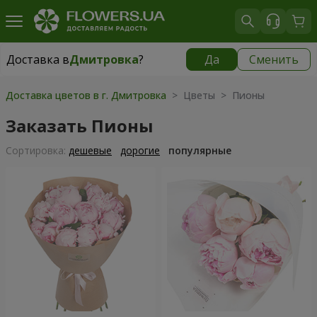
Доставка в
Дмитровка
?
Да
Сменить
Доставка в
Дмитровка
|
бесплатно
Доставка цветов в г. Дмитровка
> Цветы > Пионы
Заказать Пионы
Cортировка:
дешевые
дорогие
популярные