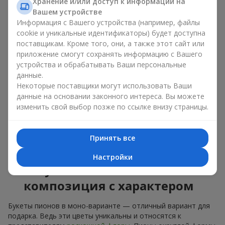
букет из пионов, то разные оттенки подходят для разных
Хранение и/или доступ к информации на
событий:
Вашем устройстве
Информация с Вашего устройства (например, файлы
мягкие розовые оттенки — идеально подойдут, как
cookie и уникальные идентификаторы) будет доступна
цветы на день рождения;
поставщикам. Кроме того, они, а также этот сайт или
коралловые — романтический презент и цветы для
приложение смогут сохранять информацию с Вашего
вдохновения любимой женщине;
устройства и обрабатывать Ваши персональные
белые пионы — универсальное решение как для
данные.
личного выразительного подарка, так и для изящного
Некоторые поставщики могут использовать Ваши
варианта для корпоративных событий.
данные на основании законного интереса. Вы можете
Выбирайте оригинальные дизайнерские букеты пионов или
изменить свой выбор позже по ссылке внизу страницы.
классический элегантный букет из пионов. В нашем
цветочном салоне вы можете найти разнообразие живых
цветов с доставкой, чтобы ваш подарок с изысканным
Принять все
ароматом оказался незабываемым.
Настройки
Букет пионов — моно-
композиция с характером
Букеты пионов в моно-варианте — отличный вариант для
подарка. Ведь эти цветы уникальны и относятся к