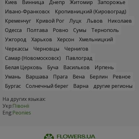
Киев
Винница
Днепр
Житомир
Запорожье
Ивано-Франковск
Кропивницкий (Кировоград)
Кременчуг
Кривой Рог
Луцк
Львов
Николаев
Одесса
Полтава
Ровно
Сумы
Тернополь
Ужгород
Харьков
Херсон
Хмельницкий
Черкассы
Черновцы
Чернигов
Самар (Новомосковск)
Павлоград
Белая Церковь
Буча
Васильков
Ирпень
Умань
Варшава
Прага
Вена
Берлин
Ревное
Бургас
Солнечный берег
Варна
другие регионы
На других языках:
Укр:
Півонії
Eng:
Peonies