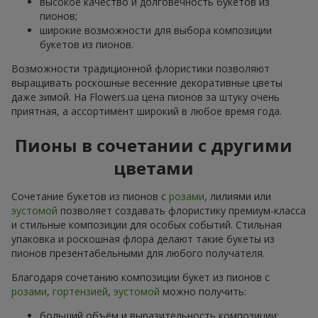
высокое качество и долговечность букетов из
пионов;
широкие возможности для выбора композиции
букетов из пионов.
Возможности традиционной флористики позволяют
выращивать роскошные весенние декоративные цветы
даже зимой. На Flowers.ua цена пионов за штуку очень
приятная, а ассортимент широкий в любое время года.
Пионы в сочетании с другими
цветами
Сочетание букетов из пионов с
розами
, лилиями или
эустомой
позволяет создавать флористику премиум-класса
и стильные композиции для особых событий. Стильная
упаковка и роскошная флора делают такие букеты из
пионов презентабельными для любого получателя.
Благодаря сочетанию композиции букет из пионов с
розами
,
гортензией
,
эустомой
можно получить:
больший объём и выразительность композиции;