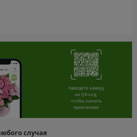
Наведите камеру
на QR-код,
чтобы скачать
приложение
любого случая