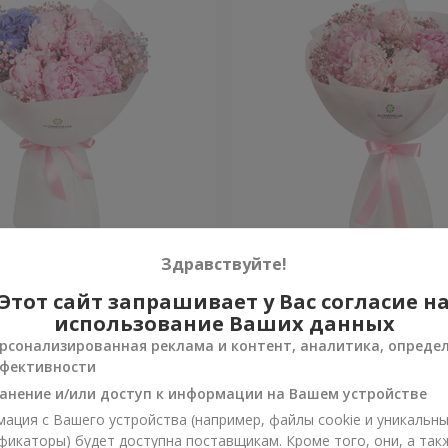
 в Спечли"
Букет "Весна в Лояне"
Здравствуйте!
Этот сайт запрашивает у Вас согласие н
Уточнить
и
Нет в наличии
использование Ваших данных
рсонализированная реклама и контент, аналитика, опреде
фективности
анение и/или доступ к информации на Вашем устройстве
ация с Вашего устройства (например, файлы cookie и уникальн
фикаторы) будет доступна поставщикам. Кроме того, они, а так