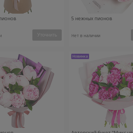
пионов
5 нежных пионов
Уточнить
и
Нет в наличии
ионов
Авторский букет "Микс н