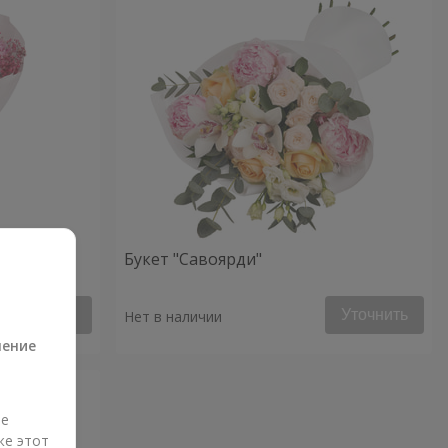
Букет "Савоярди"
а
Уточнить
Уточнить
Нет в наличии
ление
ые
же этот