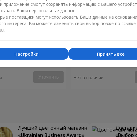
ли приложение смогут сохранять информацию с Вашего устройст
тывать Ваши персональные данные.
рые поставщики могут использовать Ваши данные на основани
ого интереса. Вы можете изменить свой выбор позже по ссылке
цы.
Настройки
Принять все
ышь моё сердце"
Букет "Аделия"
Уточнить
и
Нет в наличии
Лучший цветочный магазин
Доставка
«Ukrainian Business Award»
«Выбор 