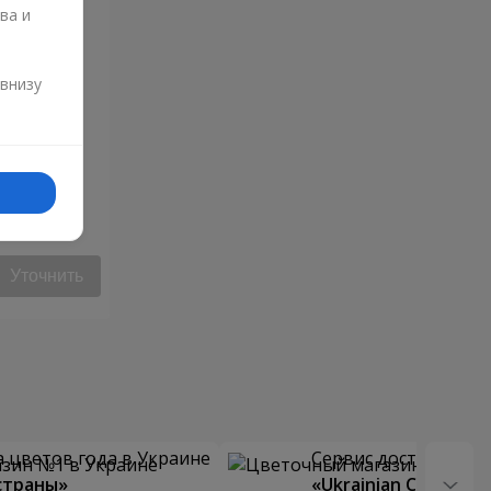
ва и
и
 внизу
Уточнить
 цветов года в Украине
Сервис доставки цв
страны»
«Ukrainian Choice»