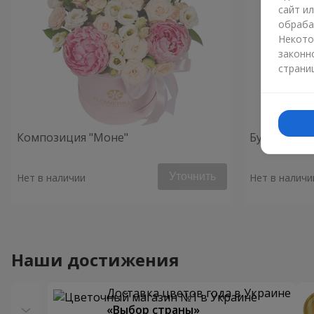
сайт и
обраба
Некото
законн
страни
Композиция "Моне"
Букет "Усл
Уточнить
Нет в наличии
Нет в наличи
Наши достижения
Доставка цветов года в Украине
«Выбор страны»