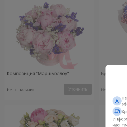
Композиция "Маршмэллоу"
Букет "Утро
Уточнить
Нет в наличии
Нет в наличи
Пе
эф
Хр
Информ
иденти