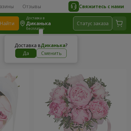
азины
Отзывы
Свяжитесь с нами
Доставка в
Найти
Диканька
Cтатус заказа
бесплатно
Доставка в
Диканька
?
Да
Сменить