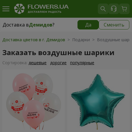
Доставка в
Демидов
?
Да
Сменить
Доставка в
Демидов
|
бесплатно
Доставка цветов в г. Демидов
> Подарки > Воздушные шари
Заказать воздушные шарики
Cортировка:
дешевые
дорогие
популярные