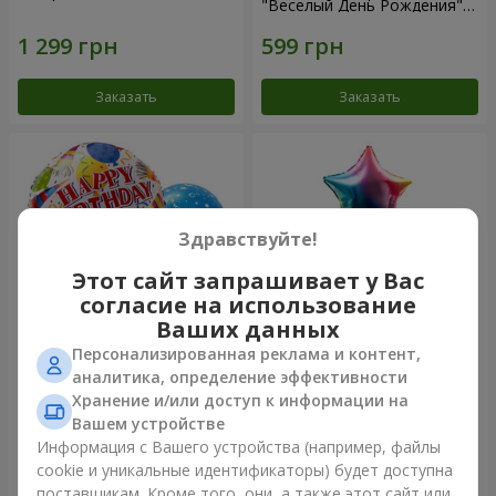
"Веселый День Рождения" -
7 шариков
Заказать
Заказать
Здравствуйте!
Этот сайт запрашивает у Вас
согласие на использование
Ваших данных
Персонализированная реклама и контент,
Микс гелиевых шариков
Фонтан шаров "Arcobaleno"
аналитика, определение эффективности
"Поздравление!"
Хранение и/или доступ к информации на
Вашем устройстве
Информация с Вашего устройства (например, файлы
cookie и уникальные идентификаторы) будет доступна
Заказать
Заказать
поставщикам. Кроме того, они, а также этот сайт или