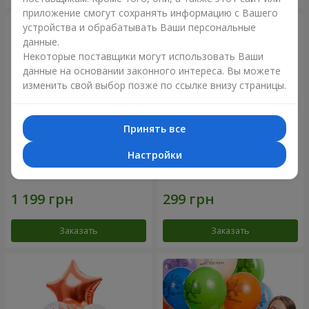
приложение смогут сохранять информацию с Вашего
устройства и обрабатывать Ваши персональные
данные.
Некоторые поставщики могут использовать Ваши
данные на основании законного интереса. Вы можете
изменить свой выбор позже по ссылке внизу страницы.
Принять все
Настройки
Фонтан шаров "Aloha"
Коллекция шариков
"Веселый День Рождения" -
3 шарика
Заказать
Заказать