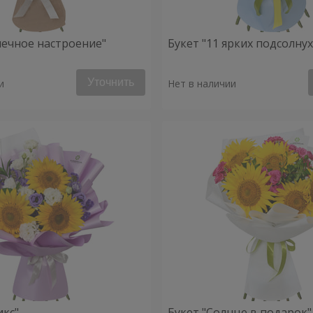
нечное настроение"
Букет "11 ярких подсолну
Уточнить
и
Нет в наличии
икс"
Букет "Солнце в подарок"