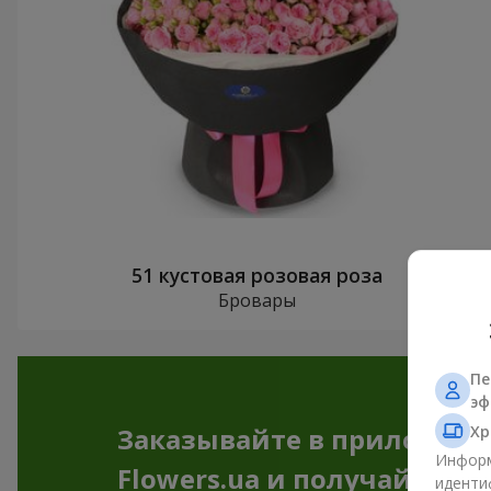
51 кустовая розовая роза
Бровары
Пе
эф
Хр
Заказывайте в приложен
Информ
Flowers.ua и получайте бо
иденти