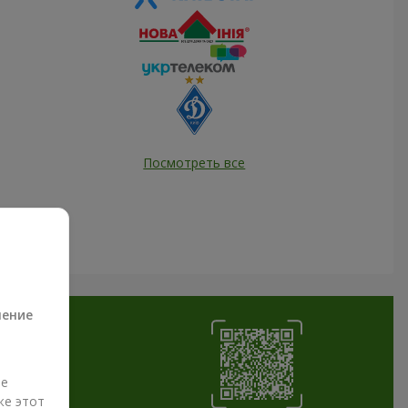
Посмотреть все
а
ление
ые
же этот