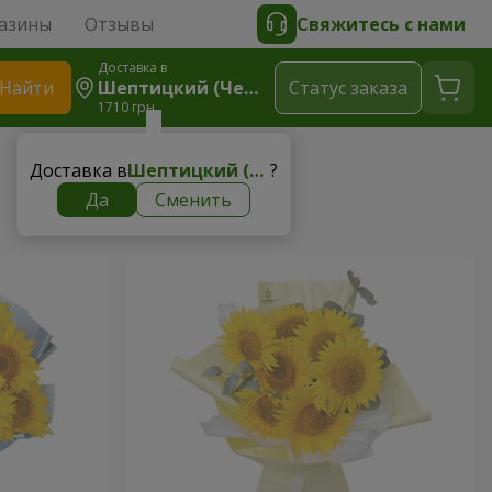
азины
Отзывы
Свяжитесь с нами
Доставка в
Найти
Шептицкий (Червоноград)
Cтатус заказа
1710 грн
Доставка в
Шептицкий (Червоноград)
?
Да
Сменить