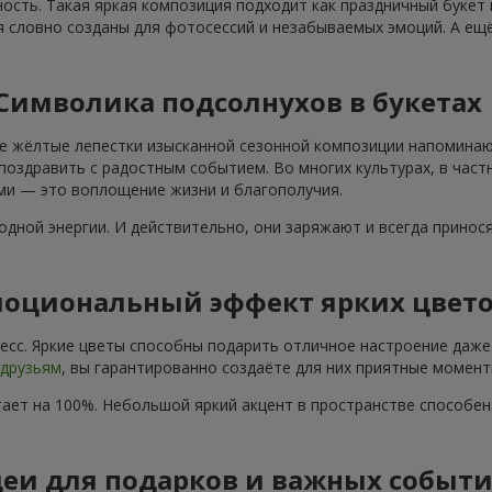
ость. Такая яркая композиция подходит как праздничный букет
я словно созданы для фотосессий и незабываемых эмоций. А ещё
Символика подсолнухов в букетах
е жёлтые лепестки изысканной сезонной композиции напоминают
поздравить с радостным событием. Во многих культурах, в част
ами — это воплощение жизни и благополучия.
дной энергии. И действительно, они заряжают и всегда принос
оциональный эффект ярких цвет
сс. Яркие цветы способны подарить отличное настроение даже 
друзьям
, вы гарантированно создаёте для них приятные момент
ает на 100%. Небольшой яркий акцент в пространстве способе
еи для подарков и важных событ