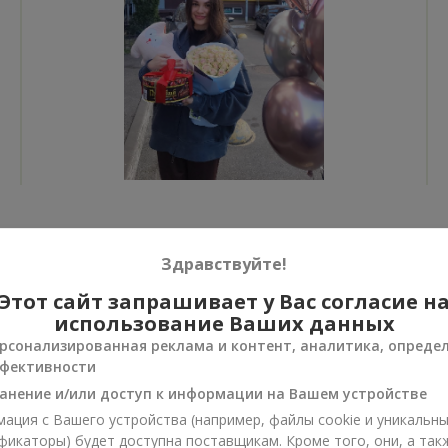
Все фото доставок
Здравствуйте!
Заказать этот товар
Этот сайт запрашивает у Вас согласие н
использование Ваших данных
рсонализированная реклама и контент, аналитика, опреде
фективности
анение и/или доступ к информации на Вашем устройстве
ии
ация с Вашего устройства (например, файлы cookie и уникальн
нусы
фикаторы) будет доступна поставщикам. Кроме того, они, а так