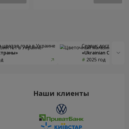
 цветов года в Украине
Сервис доставки цв
страны»
«Ukrainian Choice»
од
2025 год
Наши клиенты