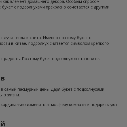
 и как элемент домашнего декора. Особым спросом
 букет с подсолнухами прекрасно сочетается с другими
 лучи тепла и света. Именно поэтому букет с
ности в Китае, подсолнух считается символом крепкого
ят радость. Поэтому букет подсолнухов становится
ов
в самый пасмурный день. Даря букет с подсолнухами
ы в жизни.
н кардинально изменить атмосферу комнаты и подарить уют
ий