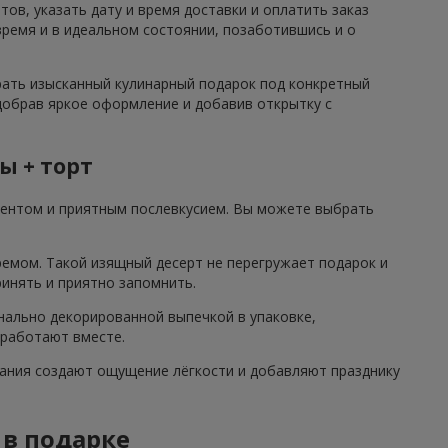
ов, указать дату и время доставки и оплатить заказ
ремя и в идеальном состоянии, позаботившись и о
рать изысканный кулинарный подарок под конкретный
одобрав яркое оформление и добавив открытку с
ы + торт
центом и приятным послевкусием. Вы можете выбрать
ремом. Такой изящный десерт не перегружает подарок и
ринять и приятно запомнить.
нально декорированной выпечкой в упаковке,
 работают вместе.
етания создают ощущение лёгкости и добавляют празднику
 в подарке