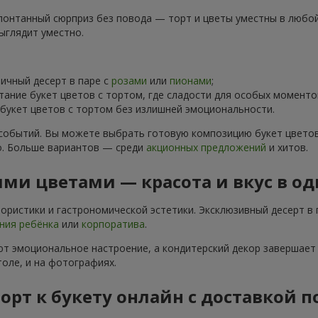
понтанный сюрприз без повода — торт и цветы уместны в любой 
ыглядит уместно.
чный десерт в паре с
розами
или
пионами
;
тание букет цветов с тортом, где сладости для особых момен
укет цветов с тортом без излишней эмоциональности.
событий. Вы можете выбрать готовую композицию букет цветов
о. Больше вариантов — среди
акционных предложений
и хитов.
ми цветами — красота и вкус в о
ристики и гастрономической эстетики. Эксклюзивный десерт в 
ния ребёнка
или
корпоратива
.
т эмоциональное настроение, а кондитерский декор завершает 
оле, и на фотографиях.
торт к букету онлайн с доставкой 