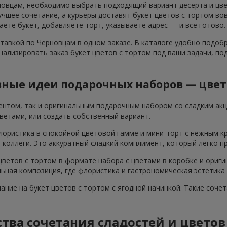
новцам, необходимо выбрать подходящий вариант десерта и цвет
шее сочетание, а курьеры доставят букет цветов с тортом вов
аете букет, добавляете торт, указываете адрес — и всё готово.
ставкой по Черновцам в одном заказе. В каталоге удобно подоб
нализировать заказ букет цветов с тортом под ваши задачи, п
ные идеи подарочных наборов — цвет
ентом, так и оригинальным подарочным набором со сладким ак
ветами, или создать собственный вариант.
лористика в спокойной цветовой гамме и мини-торт с нежным к
я коллеги. Это аккуратный сладкий комплимент, который легко п
ветов с тортом в формате набора с цветами в коробке и ориги
ьная композиция, где флористика и гастрономическая эстетика
мание на букет цветов с тортом с ягодной начинкой. Такие соч
ва сочетания сладостей и цветов