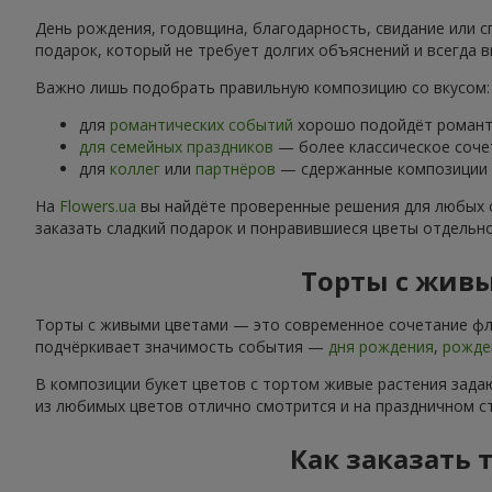
День рождения, годовщина, благодарность, свидание или с
подарок, который не требует долгих объяснений и всегда в
Важно лишь подобрать правильную композицию со вкусом:
для
романтических событий
хорошо подойдёт романти
для семейных праздников
— более классическое соче
для
коллег
или
партнёров
— сдержанные композиции б
На
Flowers.ua
вы найдёте проверенные решения для любых 
заказать сладкий подарок и понравившиеся цветы отдельн
Торты с живы
Торты с живыми цветами — это современное сочетание фло
подчёркивает значимость события —
дня рождения
,
рожде
В композиции букет цветов с тортом живые растения задаю
из любимых цветов отлично смотрится и на праздничном ст
Как заказать 