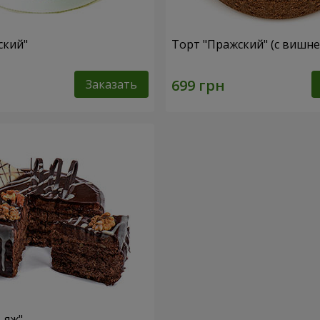
ский"
Торт "Пражский" (с вишне
Заказать
ьяж"