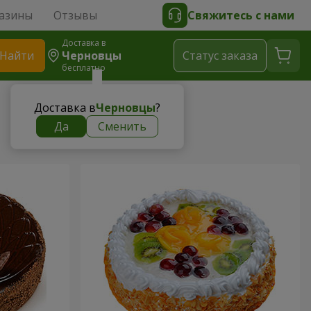
азины
Отзывы
Свяжитесь с нами
Доставка в
Найти
Черновцы
Cтатус заказа
бесплатно
Доставка в
Черновцы
?
Да
Сменить