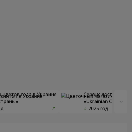
 цветов года в Украине
Сервис доставки цв
страны»
«Ukrainian Choice»
од
2025 год