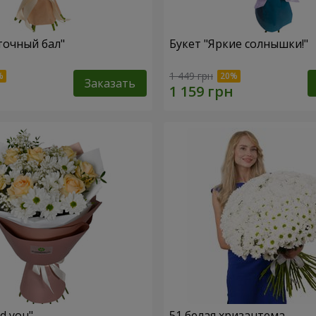
точный бал"
Букет "Яркие солнышки!"
1 449 грн
Заказать
ed you"
51 белая хризантема