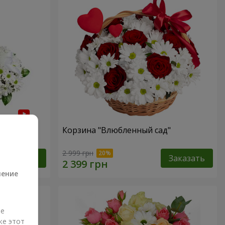
Корзина "Влюбленный сад"
а
2 999 грн
Заказать
Заказать
ление
ые
же этот