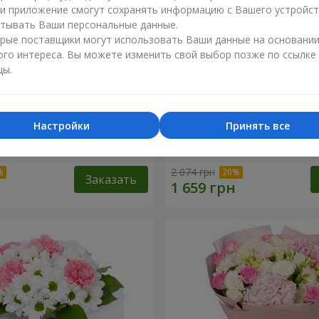
ли приложение смогут сохранять информацию с Вашего устройст
тывать Ваши персональные данные.
рые поставщики могут использовать Ваши данные на основани
ого интереса. Вы можете изменить свой выбор позже по ссылке
цы.
Настройки
Принять все
" из 15 белых хризантем
Букет "Портофино"
2 074 грн
Заказать