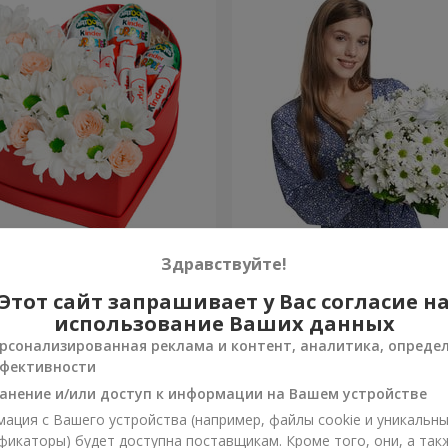
робке "Улыбнись!"
Корзина "Ангелочек"
Здравствуйте!
Этот сайт запрашивает у Вас согласие н
2 124 грн
Заказать
использование Ваших данных
рсонализированная реклама и контент, аналитика, опреде
фективности
анение и/или доступ к информации на Вашем устройстве
ация с Вашего устройства (например, файлы cookie и уникальн
фикаторы) будет доступна поставщикам. Кроме того, они, а так