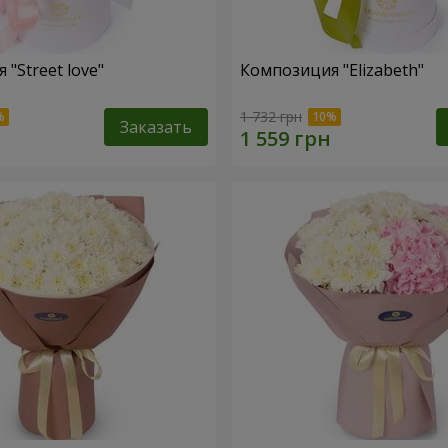
"Street love"
Композиция "Elizabeth"
1 732 грн
Заказать