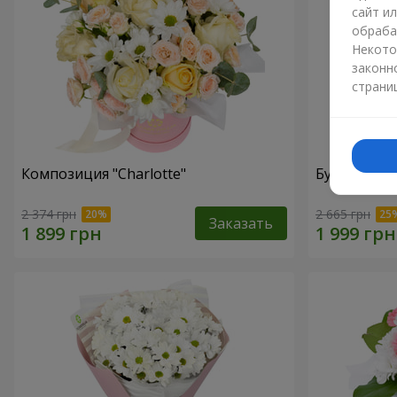
сайт и
обраба
Некото
законн
страни
Композиция "Charlotte"
Букет "Безе
2 374 грн
2 665 грн
Заказать