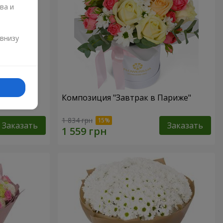
ва и
и
 внизу
Композиция "Завтрак в Париже"
1 834 грн
Заказать
Заказать