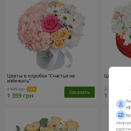
Цветы в коробке "Счастья не
Цветы в ко
избежать"
1 599 грн
2 199 грн
Заказать
Пе
эф
Хр
Информ
иденти