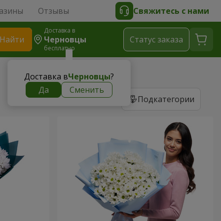
азины
Отзывы
Свяжитесь с нами
Доставка в
Найти
Черновцы
Cтатус заказа
бесплатно
Доставка в
Черновцы
?
Да
Сменить
Подкатегории