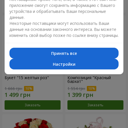
приложение смогут сохранять информацию с Вашего
Заказать
Заказать
устройства и обрабатывать Ваши персональные
данные.
Некоторые поставщики могут использовать Ваши
данные на основании законного интереса. Вы можете
изменить свой выбор позже по ссылке внизу страницы.
Принять все
Настройки
Букет "15 желтых роз"
Композиция "Красный
бархат"
1 666 грн
1 554 грн
Заказать
Заказать