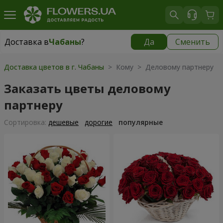
Доставка в
Чабаны
?
Да
Сменить
Доставка в
Чабаны
|
бесплатно
Доставка цветов в г. Чабаны
> Кому > Деловому партнеру
Заказать цветы деловому
партнеру
Cортировка:
дешевые
дорогие
популярные