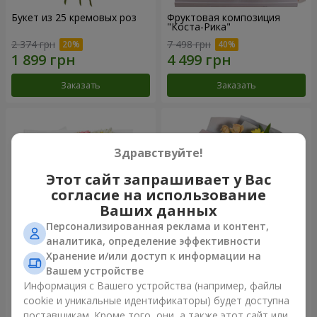
Букет из 25 кремовых роз
Фруктовая композиция
"Коста-Рика"
2 374 грн
7 498 грн
Заказать
Заказать
Здравствуйте!
Этот сайт запрашивает у Вас
согласие на использование
Ваших данных
Персонализированная реклама и контент,
аналитика, определение эффективности
Хранение и/или доступ к информации на
Букет "Крещатик"
Букет "Мы и лето"
Вашем устройстве
Информация с Вашего устройства (например, файлы
3 856 грн
1 554 грн
cookie и уникальные идентификаторы) будет доступна
поставщикам. Кроме того, они, а также этот сайт или