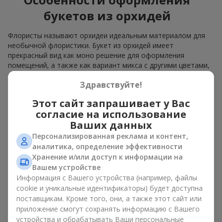
букетов из орхидей
Флористы называют орхидеи идеальным материалом для
необычной флористики. Букет из орхидей имеет
прекрасный вид как моно решение для оформления
помещений, а также как вариант микса с другими цветами,
который сохраняет свою выразительность в любом
Здравствуйте!
формате.
Этот сайт запрашивает у Вас
Благодаря своей структуре орхидея позволяет создавать
композиции в классическом, минималистичном или
согласие на использование
современном стиле. Букет из орхидей эффектно смотрится
Ваших данных
как в камерных, так и в масштабных работах, а её
Персонализированная реклама и контент,
роскошные соцветия легко становятся центральным
аналитика, определение эффективности
элементом композиции. В зависимости от оформления и
Хранение и/или доступ к информации на
сорта растений различается и цена на орхидеи. Учитывайте
Вашем устройстве
это, прежде чем заказать букет из орхидей.
Информация с Вашего устройства (например, файлы
cookie и уникальные идентификаторы) будет доступна
Кому дарят орхидеи?
поставщикам. Кроме того, они, а также этот сайт или
приложение смогут сохранять информацию с Вашего
Букет из орхидей универсален и может подойти любому. Их
устройства и обрабатывать Ваши персональные