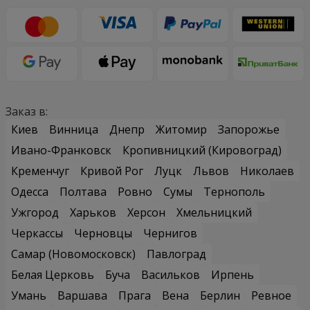
Заказ в:
Киев
Винница
Днепр
Житомир
Запорожье
Ивано-Франковск
Кропивницкий (Кировоград)
Кременчуг
Кривой Рог
Луцк
Львов
Николаев
Одесса
Полтава
Ровно
Сумы
Тернополь
Ужгород
Харьков
Херсон
Хмельницкий
Черкассы
Черновцы
Чернигов
Самар (Новомосковск)
Павлоград
Белая Церковь
Буча
Васильков
Ирпень
Умань
Варшава
Прага
Вена
Берлин
Ревное