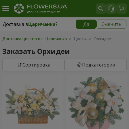
Доставка в
Царичанка
?
Да
Сменить
Доставка в
Царичанка
|
930 грн
Доставка цветов в г. Царичанка
> Цветы > Орхидеи
Заказать Орхидеи
Cортировка
Подкатегории