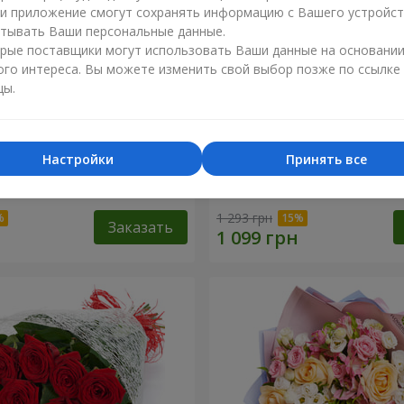
ли приложение смогут сохранять информацию с Вашего устройст
тывать Ваши персональные данные.
рые поставщики могут использовать Ваши данные на основани
ого интереса. Вы можете изменить свой выбор позже по ссылке
цы.
Настройки
Принять все
сторге от тебя!"
11 красных роз
1 293 грн
Заказать