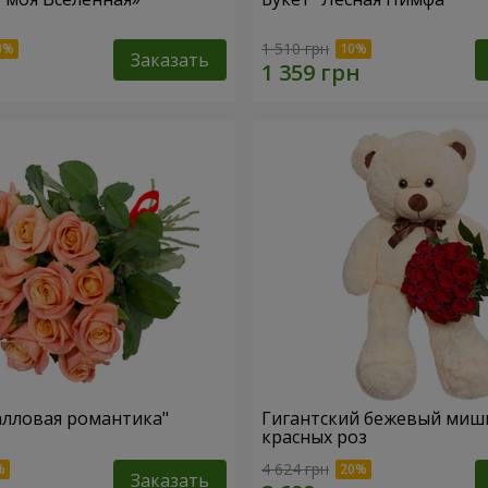
1 510 грн
Заказать
алловая романтика"
Гигантский бежевый мишк
красных роз
4 624 грн
Заказать