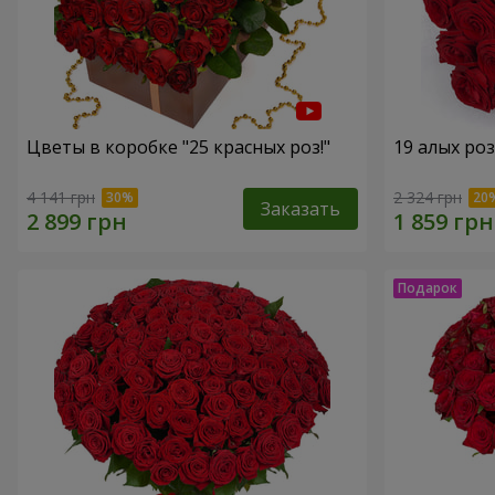
Цветы в коробке "25 красных роз!"
19 алых роз
4 141 грн
2 324 грн
Заказать