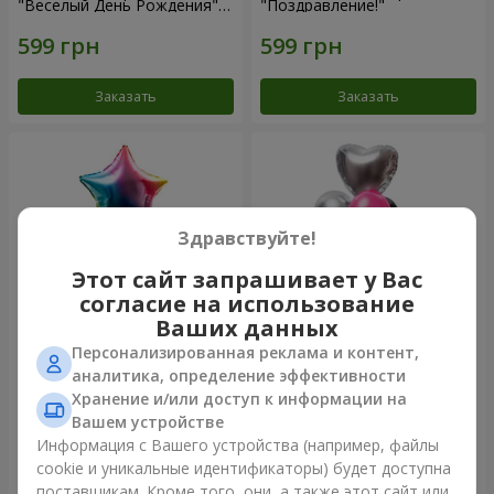
"Веселый День Рождения" -
"Поздравление!"
7 шариков
Заказать
Заказать
Здравствуйте!
Этот сайт запрашивает у Вас
согласие на использование
Ваших данных
Персонализированная реклама и контент,
Фонтан шаров "Arcobaleno"
Фонтан шаров "Aloha"
аналитика, определение эффективности
Хранение и/или доступ к информации на
Вашем устройстве
Информация с Вашего устройства (например, файлы
cookie и уникальные идентификаторы) будет доступна
Заказать
Заказать
поставщикам. Кроме того, они, а также этот сайт или