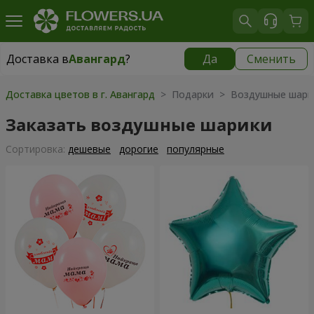
Доставка в
Авангард
?
Да
Сменить
Доставка в
Авангард
|
бесплатно
Доставка цветов в г. Авангард
> Подарки > Воздушные шари
Заказать воздушные шарики
Cортировка:
дешевые
дорогие
популярные