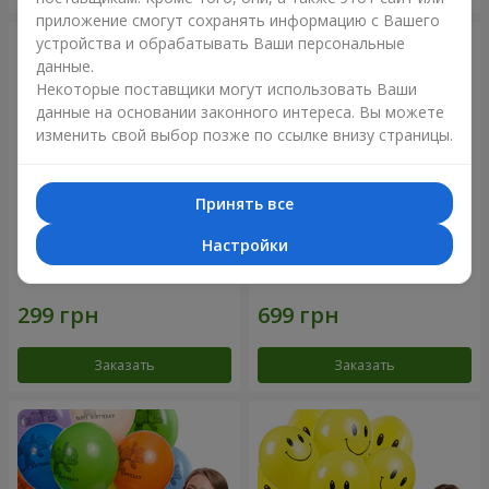
приложение смогут сохранять информацию с Вашего
устройства и обрабатывать Ваши персональные
данные.
Некоторые поставщики могут использовать Ваши
данные на основании законного интереса. Вы можете
изменить свой выбор позже по ссылке внизу страницы.
Принять все
Настройки
Коллекция шариков
Фонтан шаров “Мир чудес”
"Веселый День Рождения" -
3 шарика
Заказать
Заказать