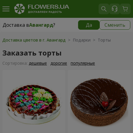
Доставка в
Авангард
?
Да
Сменить
Доставка в
Авангард
|
бесплатно
Доставка цветов в г. Авангард
> Подарки > Торты
Заказать торты
Cортировка:
дешевые
дорогие
популярные