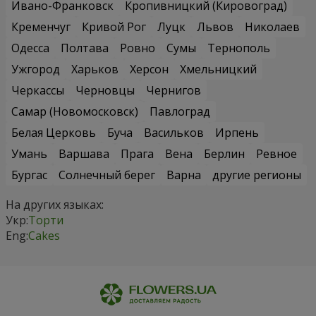
Ивано-Франковск
Кропивницкий (Кировоград)
Кременчуг
Кривой Рог
Луцк
Львов
Николаев
Одесса
Полтава
Ровно
Сумы
Тернополь
Ужгород
Харьков
Херсон
Хмельницкий
Черкассы
Черновцы
Чернигов
Самар (Новомосковск)
Павлоград
Белая Церковь
Буча
Васильков
Ирпень
Умань
Варшава
Прага
Вена
Берлин
Ревное
Бургас
Солнечный берег
Варна
другие регионы
На других языках:
Укр:
Торти
Eng:
Cakes