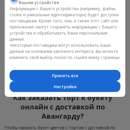
Вашем устройстве
красота и вкус в одном
Информация с Вашего устройства (например, файлы
подарке
cookie и уникальные идентификаторы) будет доступна
поставщикам. Кроме того, они, а также этот сайт или
приложение смогут сохранять информацию с Вашего
Торты с живыми цветами — это современное сочетание
флористики и гастрономической эстетики. Эксклюзивный
устройства и обрабатывать Ваши персональные
десерт в паре с
изысканным букетом
выглядит эффектно,
данные.
стильно и подчёркивает значимость события —
дня
Некоторые поставщики могут использовать Ваши
рождения
,
рождения ребёнка
или
корпоратива
.
данные на основании законного интереса. Вы можете
изменить свой выбор позже по ссылке внизу страницы.
В композиции букет цветов с тортом живые растения
задают эмоциональное настроение, а кондитерский декор
завершает сладкий праздничный акцент. Такой десерт с
Принять все
украшениями из любимых цветов отлично смотрится и на
праздничном столе, и на фотографиях.
Настройки
Как заказать торт к букету
онлайн с доставкой по
Авангарду?
Чтобы заказать букет цветов с тортом с доставкой по