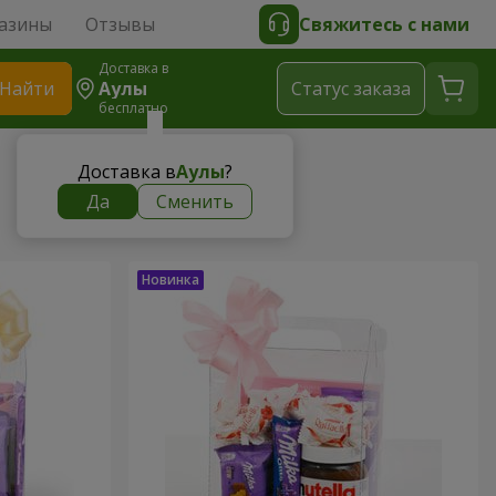
азины
Отзывы
Свяжитесь с нами
Доставка в
Найти
Аулы
Cтатус заказа
бесплатно
Доставка в
Аулы
?
Да
Сменить