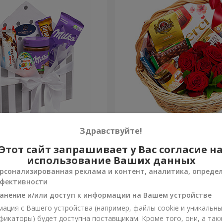
 "Сладкая нежность"
Подарочная корзина "Кла
Здравствуйте!
Этот сайт запрашивает у Вас согласие н
3 749 грн
Заказать
использование Ваших данных
рсонализированная реклама и контент, аналитика, опреде
фективности
анение и/или доступ к информации на Вашем устройстве
ация с Вашего устройства (например, файлы cookie и уникальн
фикаторы) будет доступна поставщикам. Кроме того, они, а так