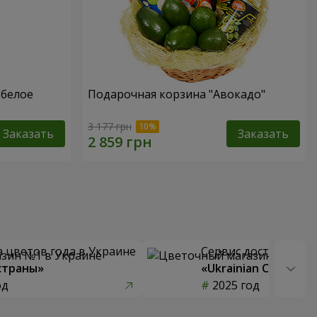
 белое
Подарочная корзина "Авокадо"
3 177 грн
Заказать
Заказать
 цветов года в Украине
Сервис доставки цв
страны»
«Ukrainian Choice»
од
2025 год