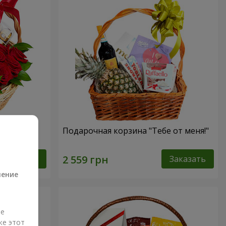
ссика"
Подарочная корзина "Тебе от меня!"
а
Заказать
Заказать
ление
ые
же этот