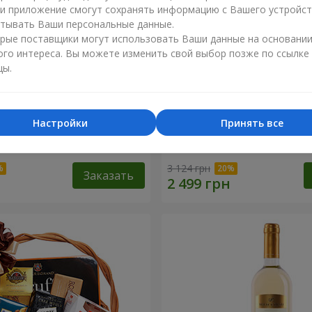
ли приложение смогут сохранять информацию с Вашего устройст
тывать Ваши персональные данные.
рые поставщики могут использовать Ваши данные на основани
ого интереса. Вы можете изменить свой выбор позже по ссылке
цы.
Настройки
Принять все
 корзина "Детский
Подарочная корзина "Аму
3 124 грн
Заказать