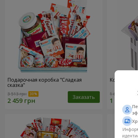
Подарочная коробка "Сладкая
Композиция
сказка"
3 513 грн
1 621 грн
Заказать
Пе
эф
Хр
Информ
иденти