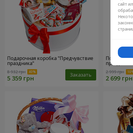
сайт и
обраба
Некото
законн
страни
Подарочная коробка "Предчувствие
Подарочная
праздника"
праздник!"
8 932 грн
2 999 грн
Заказать