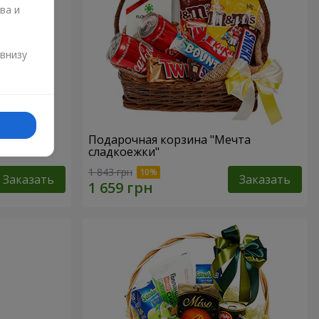
ва и
и
 внизу
р"
Подарочная корзина "Мечта
сладкоежки"
1 843 грн
Заказать
Заказать