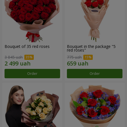
Bouquet of 35 red roses
Bouquet in the package "5
red roses"
3 845 uah
775 uah
Order
Order