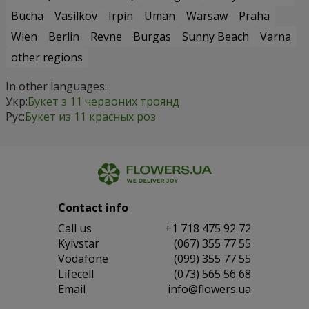
Bucha
Vasilkov
Irpin
Uman
Warsaw
Praha
Wien
Berlin
Revne
Burgas
Sunny Beach
Varna
other regions
In other languages:
Укр:
Букет з 11 червоних троянд
Рус:
Букет из 11 красных роз
Contact info
Сall us
+1 718 475 92 72
Kyivstar
(067) 355 77 55
Vodafone
(099) 355 77 55
Lifecell
(073) 565 56 68
Email
info@flowers.ua