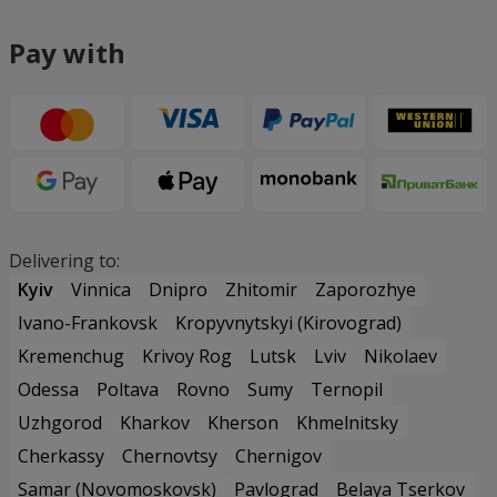
Pay with
Delivering to:
Kyiv
Vinnica
Dnipro
Zhitomir
Zaporozhye
Ivano-Frankovsk
Kropyvnytskyi (Kirovograd)
Kremenchug
Krivoy Rog
Lutsk
Lviv
Nikolaev
Odessa
Poltava
Rovno
Sumy
Ternopil
Uzhgorod
Kharkov
Kherson
Khmelnitsky
Cherkassy
Chernovtsy
Chernigov
Samar (Novomoskovsk)
Pavlograd
Belaya Tserkov