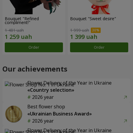
Bouquet "Refined
Bouquet "Sweet desire"
compliment!"
1 481 uah
1 999 uah
Order
Order
Our achievements
Flower Delivery of the Year in Ukraine
«Country selection»
2026 year
Best flower shop
«Ukrainian Business Award»
2026 year
Flower Delivery of the Year in Ukraine