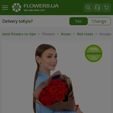
Delivery to
Kyiv
?
Yes
Change
Delivery to
Kyiv
|
free
Send flowers to Kyiv
> Flowers >
Roses
>
Red roses
> Bouquet 