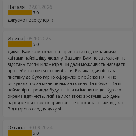
Наталя
22.01.2026
5
Дякуємо ! Все супер )))
Ирина
05.10.2025
5
Дякую Вам за можливість привітати надзвичайними
квітами найріднішу людину. Завдяки Вам не зважаючи на
відстань тисячі кілометрів Ви дали можливість нагадати
про себе та приємно привітати. Велика вдячність за
листівку де було гарно оформлене побажання!! Я не
очікувала що за меньше ніж за годину Ваш букет Ваші
неймовірні троянди будуть тішити іменинницю. Курьер
окрема вдячність, якій за листівкою зрозумів що день
народження і також привітав. Тепер квіти тільки від вас!!!
Від щирого сердця дякую!
Оксана
30.09.2024
5