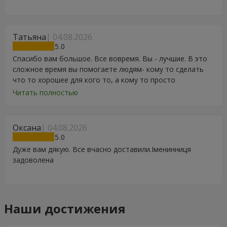
Татьяна
04.08.2026
5
Спасибо вам большое. Все вовремя. Вы - лучшие. В это
сложное время вы помогаете людям- кому то сделать
что то хорошее для кого то, а кому то просто
порадоваться цветам, подарку, тортику, поздравлению.
Читать полностью
Особенно, если человек сам себе не может купить даже
в свой День Рождения. Спасибо
Оксана
04.08.2026
5
Дуже вам дякую. Все вчасно доставили.Іменинниця
задоволена
Наши достижения