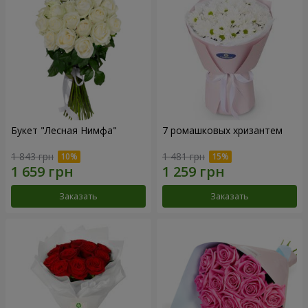
Букет "Лесная Нимфа"
7 ромашковых хризантем
1 843 грн
1 481 грн
Заказать
Заказать