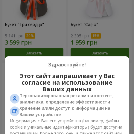
Букет "Три сердца"
Букет "Сафо"
5 141 грн
2 305 грн
Заказать
Заказать
Здравствуйте!
Этот сайт запрашивает у Вас
согласие на использование
Ваших данных
Персонализированная реклама и контент,
аналитика, определение эффективности
Хранение и/или доступ к информации на
Вашем устройстве
Информация с Вашего устройства (например, файлы
cookie и уникальные идентификаторы) будет доступна
Букет "Tarnis"
Монобукет из 9 белых роз
поставщикам. Кроме того, они, а также этот сайт или