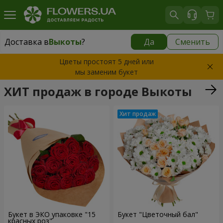
Доставка в
Выкоты
?
Да
Сменить
Доставка в
Выкоты
|
610 грн
Цветы простоят 5 дней или
мы заменим букет
ХИТ продаж в городе Выкоты
Букет в ЭКО упаковке "15
Букет "Цветочный бал"
красных роз"