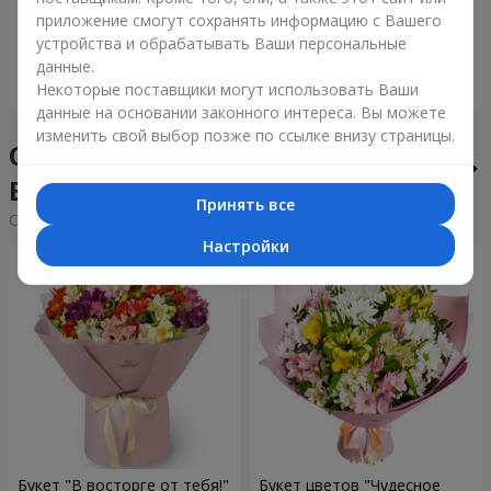
приложение смогут сохранять информацию с Вашего
6 922 грн
1 554 грн
устройства и обрабатывать Ваши персональные
данные.
Заказать
Заказать
Некоторые поставщики могут использовать Ваши
данные на основании законного интереса. Вы можете
изменить свой выбор позже по ссылке внизу страницы.
Сборные букеты в городе
Выкоты
Принять все
Cортировка:
дешевые
дорогие
Настройки
Букет "В восторге от тебя!"
Букет цветов "Чудесное