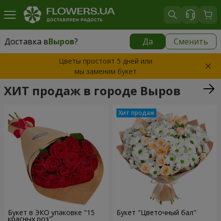
Доставка в
Выров
?
Да
Сменить
Доставка в
Выров
|
624 грн
Цветы простоят 5 дней или
мы заменим букет
ХИТ продаж в городе Выров
Букет в ЭКО упаковке "15
Букет "Цветочный бал"
красных роз"