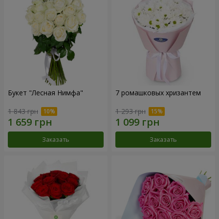
Букет "Лесная Нимфа"
7 ромашковых хризантем
1 843 грн
1 293 грн
Заказать
Заказать