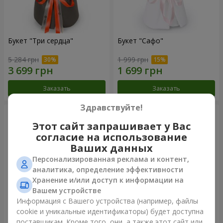
Букет "Три сердца"
Букет "Сафо"
5 284 грн
1 999 грн
Заказать
Заказать
Здравствуйте!
Этот сайт запрашивает у Вас
согласие на использование
Ваших данных
Персонализированная реклама и контент,
аналитика, определение эффективности
Хранение и/или доступ к информации на
Вашем устройстве
Информация с Вашего устройства (например, файлы
cookie и уникальные идентификаторы) будет доступна
Букет "Tarnis"
Монобукет из 9 белых роз
поставщикам. Кроме того, они, а также этот сайт или