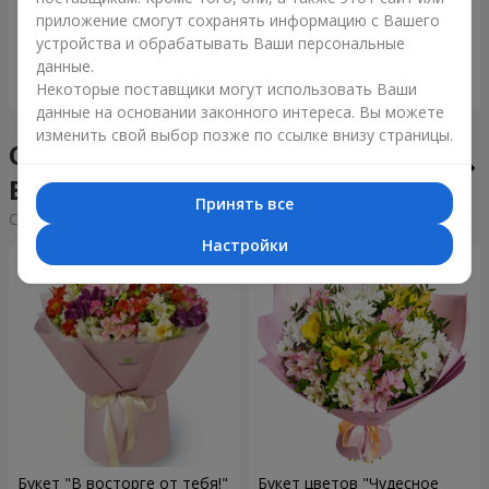
приложение смогут сохранять информацию с Вашего
6 091 грн
1 399 грн
устройства и обрабатывать Ваши персональные
данные.
Заказать
Заказать
Некоторые поставщики могут использовать Ваши
данные на основании законного интереса. Вы можете
изменить свой выбор позже по ссылке внизу страницы.
Сборные букеты в городе
Выров
Принять все
Cортировка:
дешевые
дорогие
Настройки
Букет "В восторге от тебя!"
Букет цветов "Чудесное