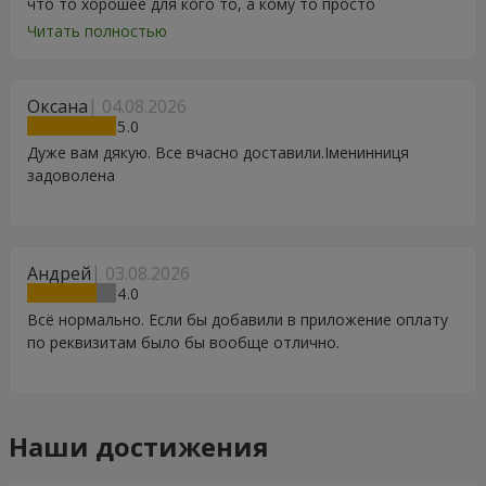
что то хорошее для кого то, а кому то просто
порадоваться цветам, подарку, тортику, поздравлению.
Читать полностью
Особенно, если человек сам себе не может купить даже
в свой День Рождения. Спасибо
Оксана
04.08.2026
5
Дуже вам дякую. Все вчасно доставили.Іменинниця
задоволена
Андрей
03.08.2026
4
Всё нормально. Если бы добавили в приложение оплату
по реквизитам было бы вообще отлично.
Наши достижения