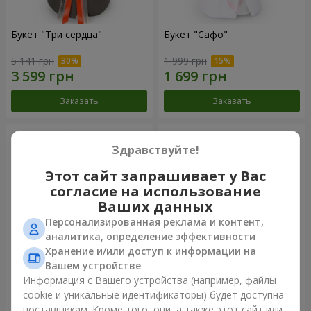
Букет "Три сердца"
Букет "Сафо"
5 141 грн
1 999 грн
Заказать
Заказать
Здравствуйте!
Этот сайт запрашивает у Вас
согласие на использование
Ваших данных
Персонализированная реклама и контент,
аналитика, определение эффективности
Хранение и/или доступ к информации на
Вашем устройстве
Букет "Tarnis"
Монобукет из 9 белых роз
Информация с Вашего устройства (например, файлы
cookie и уникальные идентификаторы) будет доступна
5 937 грн
1 399 грн
поставщикам. Кроме того, они, а также этот сайт или