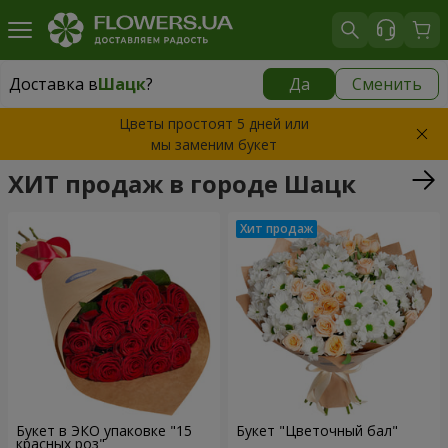
Доставка в
Шацк
?
Да
Сменить
Доставка в
Шацк
|
2291 грн
Цветы простоят 5 дней или
мы заменим букет
ХИТ продаж в городе Шацк
Букет в ЭКО упаковке "15
Букет "Цветочный бал"
красных роз"