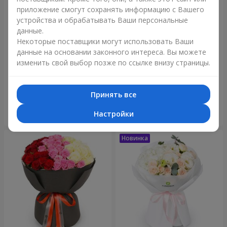
приложение смогут сохранять информацию с Вашего
устройства и обрабатывать Ваши персональные
данные.
Некоторые поставщики могут использовать Ваши
данные на основании законного интереса. Вы можете
изменить свой выбор позже по ссылке внизу страницы.
Букет "Reverence"
Букет "Голубая сказка"
3 732 грн
9 999 грн
Принять все
Настройки
Заказать
Заказать