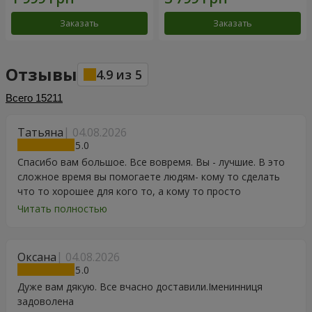
Заказать
Заказать
Отзывы
4.9
из
5
Всего
15211
Татьяна
04.08.2026
5
Спасибо вам большое. Все вовремя. Вы - лучшие. В это
сложное время вы помогаете людям- кому то сделать
что то хорошее для кого то, а кому то просто
порадоваться цветам, подарку, тортику, поздравлению.
Читать полностью
Особенно, если человек сам себе не может купить даже
в свой День Рождения. Спасибо
Оксана
04.08.2026
5
Дуже вам дякую. Все вчасно доставили.Іменинниця
задоволена