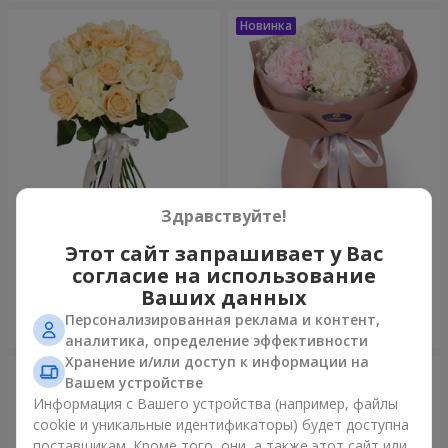
Здравствуйте!
Микс “Нежность” из 21 розы
Букет "Искренность"
Этот сайт запрашивает у Вас
5 066 грн
4 745 грн
согласие на использование
Ваших данных
Персонализированная реклама и контент,
Заказать
Заказать
аналитика, определение эффективности
Хранение и/или доступ к информации на
Вашем устройстве
Информация с Вашего устройства (например, файлы
cookie и уникальные идентификаторы) будет доступна
поставщикам. Кроме того, они, а также этот сайт или