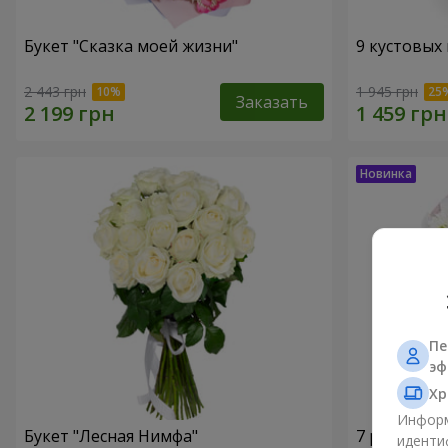
Букет "Сказка моей жизни"
9 кустовых
2 443 грн
1 945 грн
Заказать
Пе
эф
Хр
Информ
Букет "Лесная Нимфа"
7 ромашко
иденти