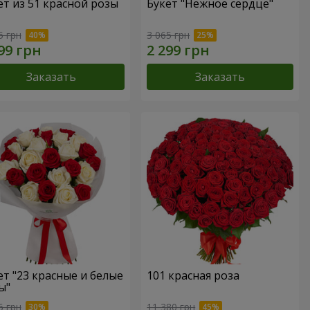
ет из 51 красной розы
Букет "Нежное сердце"
5 грн
3 065 грн
Заказать
Заказать
ет "23 красные и белые
101 красная роза
ы"
6 грн
11 380 грн