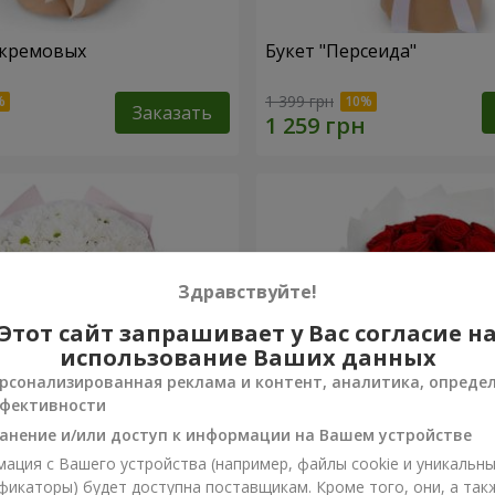
 кремовых
Букет "Персеида"
1 399 грн
Заказать
Здравствуйте!
Этот сайт запрашивает у Вас согласие н
использование Ваших данных
рсонализированная реклама и контент, аналитика, опреде
фективности
анение и/или доступ к информации на Вашем устройстве
ация с Вашего устройства (например, файлы cookie и уникальн
вых хризантем
Монобукет из 11 красных 
фикаторы) будет доступна поставщикам. Кроме того, они, а так