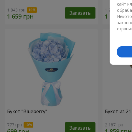
сайт и
1 843 грн
1 293 грн
обраба
Заказать
Некото
законн
страни
Букет "Blueberry"
Букет из 2
777 грн
2 187 грн
Заказать