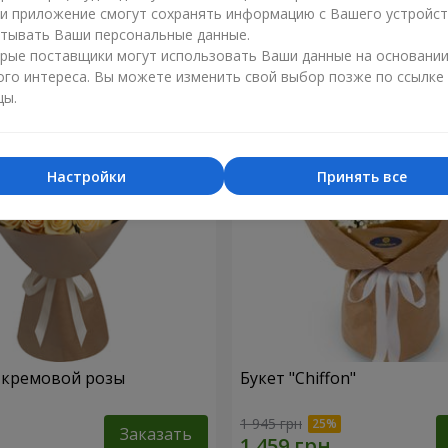
ли приложение смогут сохранять информацию с Вашего устройст
1 449 грн
тывать Ваши персональные данные.
Заказать
рые поставщики могут использовать Ваши данные на основани
ого интереса. Вы можете изменить свой выбор позже по ссылке
цы.
Настройки
Принять все
1 кремовой розы
Букет "Chiffon"
1 945 грн
Заказать