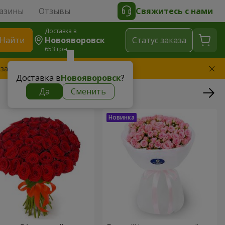
азины
Отзывы
Свяжитесь с нами
Доставка в
Найти
Новояворовск
Cтатус заказа
653 грн
 заменим букет
Доставка в
Новояворовск
?
Да
Сменить