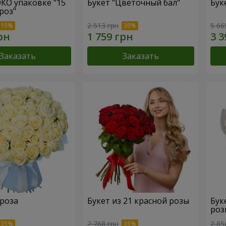
ЭКО упаковке "15
Букет "Цветочный бал"
Бук
роз"
2 513 грн
5 66
Заказать
Заказать
 роза
Букет из 21 красной розы
Бук
роз
2 768 грн
2 85