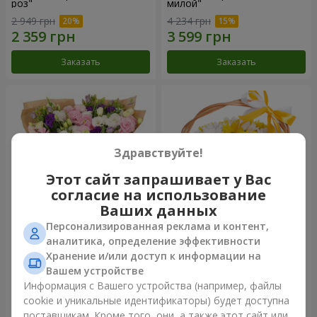
роз"
милой"
2 949 грн
4 234 грн
Заказать
Заказать
Здравствуйте!
Этот сайт запрашивает у Вас
согласие на использование
Ваших данных
Персонализированная реклама и контент,
15 разноцветных эустом
Корзина "Солнышко"
аналитика, определение эффективности
Хранение и/или доступ к информации на
3 145 грн
1 732 грн
Вашем устройстве
Информация с Вашего устройства (например, файлы
cookie и уникальные идентификаторы) будет доступна
Заказать
Заказать
поставщикам. Кроме того, они, а также этот сайт или