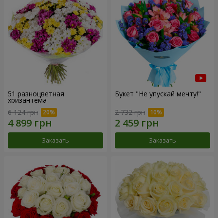
51 разноцветная
Букет "Не упускай мечту!"
хризантема
6 124 грн
2 732 грн
Заказать
Заказать