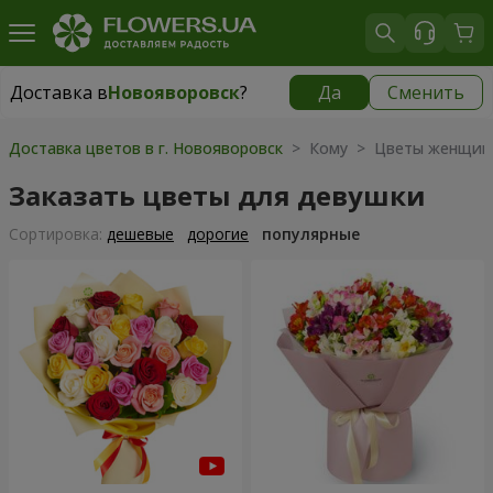
Доставка в
Новояворовск
?
Да
Сменить
Доставка в
Новояворовск
|
653 грн
Доставка цветов в г. Новояворовск
> Кому > Цветы женщин
Заказать цветы для девушки
Cортировка:
дешевые
дорогие
популярные