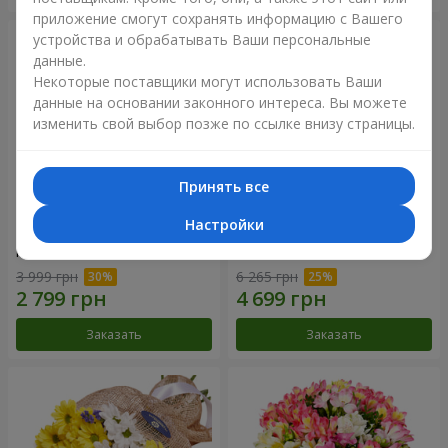
приложение смогут сохранять информацию с Вашего
устройства и обрабатывать Ваши персональные
данные.
Некоторые поставщики могут использовать Ваши
данные на основании законного интереса. Вы можете
изменить свой выбор позже по ссылке внизу страницы.
Принять все
Настройки
Цветы в коробке "25
Композиция в коробке
красных роз!"
"Любимой"
3 999 грн
6 265 грн
Заказать
Заказать