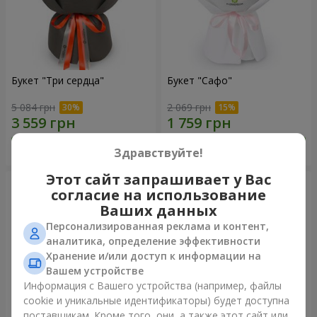
Букет "Три сердца"
Букет "Сафо"
5 084 грн
2 069 грн
Заказать
Заказать
Здравствуйте!
Этот сайт запрашивает у Вас
согласие на использование
Ваших данных
Персонализированная реклама и контент,
аналитика, определение эффективности
Хранение и/или доступ к информации на
Вашем устройстве
Информация с Вашего устройства (например, файлы
cookie и уникальные идентификаторы) будет доступна
поставщикам. Кроме того, они, а также этот сайт или