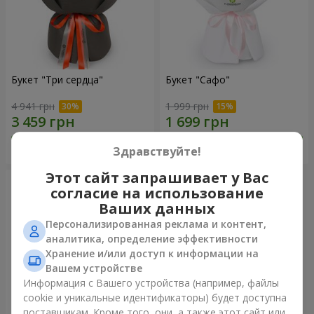
Букет "Три сердца"
Букет "Сафо"
4 941 грн
1 999 грн
Заказать
Заказать
Здравствуйте!
Этот сайт запрашивает у Вас
согласие на использование
Ваших данных
Персонализированная реклама и контент,
аналитика, определение эффективности
Хранение и/или доступ к информации на
Вашем устройстве
Информация с Вашего устройства (например, файлы
cookie и уникальные идентификаторы) будет доступна
поставщикам. Кроме того, они, а также этот сайт или