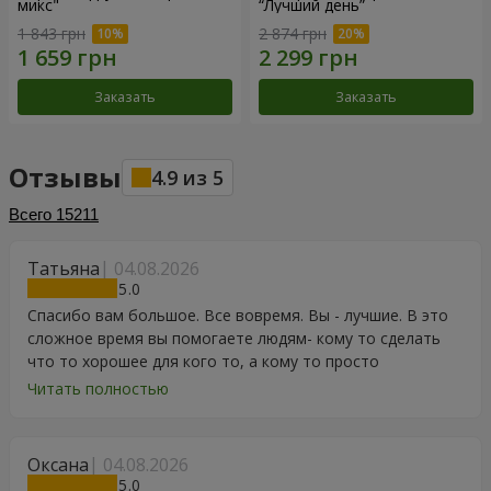
микс"
“Лучший день”
1 843 грн
2 874 грн
Заказать
Заказать
Отзывы
4.9
из
5
Всего
15211
Татьяна
04.08.2026
5
Спасибо вам большое. Все вовремя. Вы - лучшие. В это
сложное время вы помогаете людям- кому то сделать
что то хорошее для кого то, а кому то просто
порадоваться цветам, подарку, тортику, поздравлению.
Читать полностью
Особенно, если человек сам себе не может купить даже
в свой День Рождения. Спасибо
Оксана
04.08.2026
5