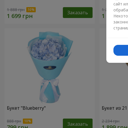
сайт и
1 888 грн
1 293 грн
обраба
Заказать
Некото
законн
страни
Букет "Blueberry"
Букет из 2
888 грн
2 234 грн
Заказать