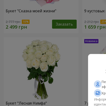
Букет "Сказка моей жизни"
9 кустовых
2 777 грн
2 212 грн
Заказать
Пе
эф
Хр
Информ
Букет "Лесная Нимфа"
7 ромашко
иденти