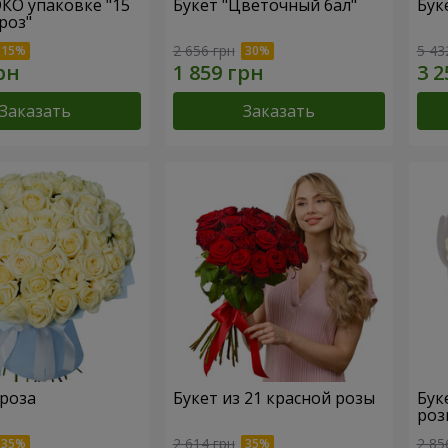
ЭКО упаковке "15
Букет "Цветочный бал"
Бук
роз"
2 656 грн
5 43
Заказать
Заказать
 роза
Букет из 21 красной розы
Бук
роз
2 614 грн
2 85