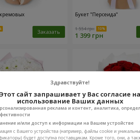
 кремовых
Букет "Персеида"
1 554 грн
Заказать
Здравствуйте!
Этот сайт запрашивает у Вас согласие н
использование Ваших данных
рсонализированная реклама и контент, аналитика, опреде
фективности
анение и/или доступ к информации на Вашем устройстве
ация с Вашего устройства (например, файлы cookie и уникальн
вых хризантем
Монобукет из 11 красных 
фикаторы) будет доступна поставщикам. Кроме того, они, а так