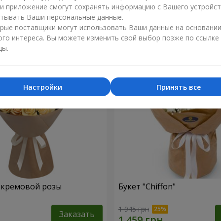
ли приложение смогут сохранять информацию с Вашего устройст
1 374 грн
тывать Ваши персональные данные.
Заказать
рые поставщики могут использовать Ваши данные на основани
ого интереса. Вы можете изменить свой выбор позже по ссылке
цы.
Настройки
Принять все
1 кремовой розы
Букет "Chiffon"
1 945 грн
Заказать