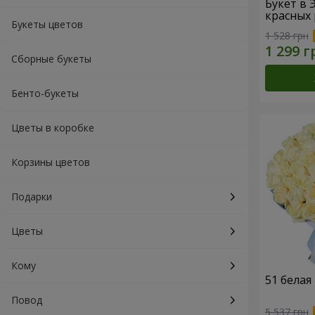
Букет в 
красных 
Букеты цветов
1 528 грн
Сборные букеты
Бенто-букеты
Цветы в коробке
Корзины цветов
Подарки
Цветы
Кому
51 белая
Повод
5 537 грн