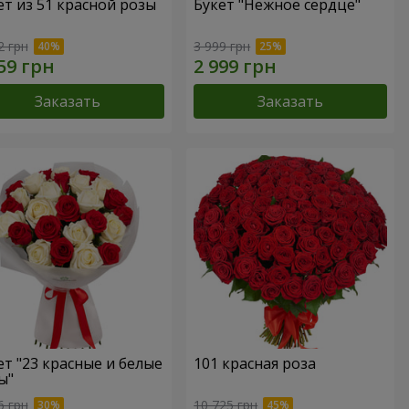
ет из 51 красной розы
Букет "Нежное сердце"
2 грн
3 999 грн
Заказать
Заказать
ет "23 красные и белые
101 красная роза
ы"
6 грн
10 725 грн