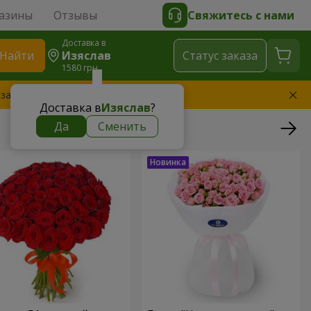
азины
Отзывы
Свяжитесь с нами
Доставка в
Найти
Изяслав
Cтатус заказа
1580 грн
 заменим букет
Доставка в
Изяслав
?
Да
Сменить