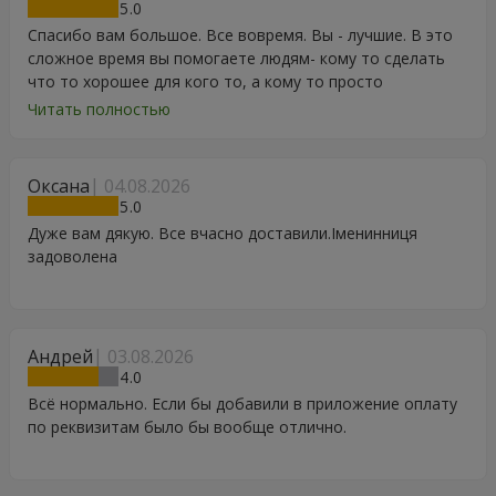
5
Спасибо вам большое. Все вовремя. Вы - лучшие. В это
сложное время вы помогаете людям- кому то сделать
что то хорошее для кого то, а кому то просто
порадоваться цветам, подарку, тортику, поздравлению.
Читать полностью
Особенно, если человек сам себе не может купить даже
в свой День Рождения. Спасибо
Оксана
04.08.2026
5
Дуже вам дякую. Все вчасно доставили.Іменинниця
задоволена
Андрей
03.08.2026
4
Всё нормально. Если бы добавили в приложение оплату
по реквизитам было бы вообще отлично.