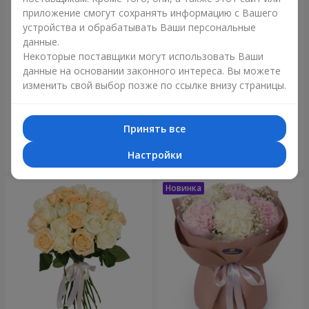
приложение смогут сохранять информацию с Вашего
устройства и обрабатывать Ваши персональные
данные.
Некоторые поставщики могут использовать Ваши
данные на основании законного интереса. Вы можете
изменить свой выбор позже по ссылке внизу страницы.
Букет "Blue ball"
Букет "Бенефис"
3 656 грн
6 152 грн
Принять все
Настройки
Заказать
Заказать