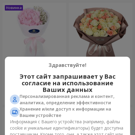
Здравствуйте!
Букет "Пастила"
Букет "Нежный оттенок"
Этот сайт запрашивает у Вас
1 175 грн
4 999 грн
согласие на использование
Ваших данных
Персонализированная реклама и контент,
Заказать
Заказать
аналитика, определение эффективности
Хранение и/или доступ к информации на
Вашем устройстве
Информация с Вашего устройства (например, файлы
cookie и уникальные идентификаторы) будет доступна
поставщикам. Кроме того, они, а также этот сайт или