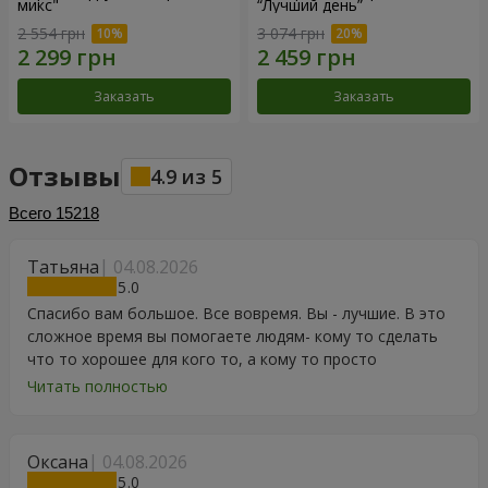
микс"
“Лучший день”
2 554 грн
3 074 грн
Заказать
Заказать
Отзывы
4.9
из
5
Всего
15218
Татьяна
04.08.2026
5
Спасибо вам большое. Все вовремя. Вы - лучшие. В это
сложное время вы помогаете людям- кому то сделать
что то хорошее для кого то, а кому то просто
порадоваться цветам, подарку, тортику, поздравлению.
Читать полностью
Особенно, если человек сам себе не может купить даже
в свой День Рождения. Спасибо
Оксана
04.08.2026
5