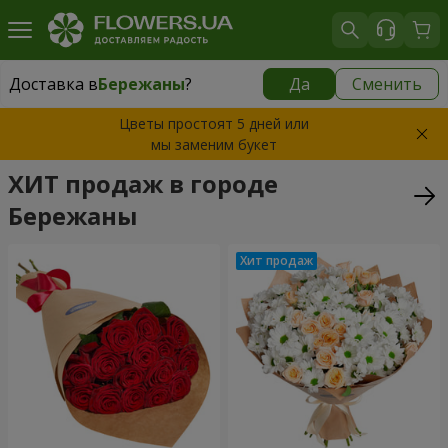
Доставка в
Бережаны
?
Да
Сменить
Доставка в
Бережаны
|
769 грн
Цветы простоят 5 дней или
мы заменим букет
ХИТ продаж в городе
Бережаны