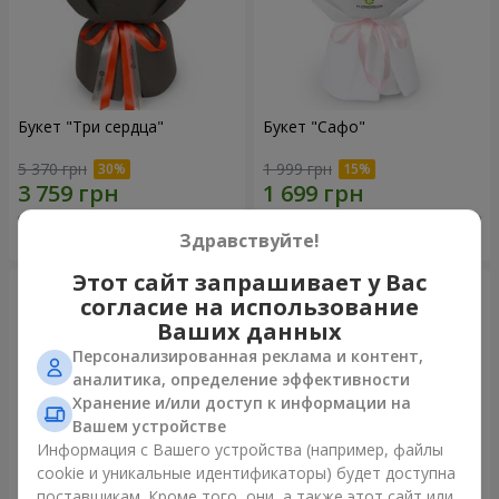
Букет "Три сердца"
Букет "Сафо"
5 370 грн
1 999 грн
Заказать
Заказать
Здравствуйте!
Этот сайт запрашивает у Вас
согласие на использование
Ваших данных
Персонализированная реклама и контент,
аналитика, определение эффективности
Хранение и/или доступ к информации на
Вашем устройстве
Информация с Вашего устройства (например, файлы
cookie и уникальные идентификаторы) будет доступна
поставщикам. Кроме того, они, а также этот сайт или