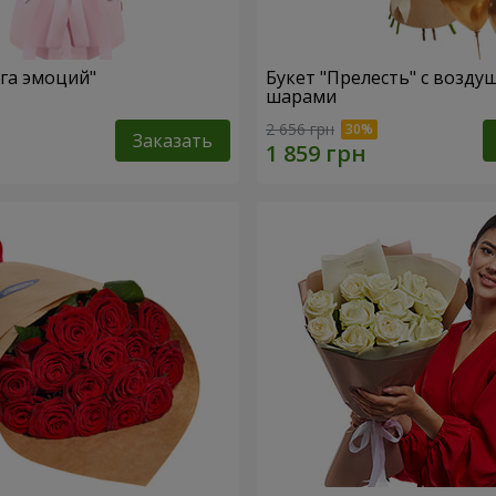
уга эмоций"
Букет "Прелесть" с возд
шарами
2 656 грн
Заказать