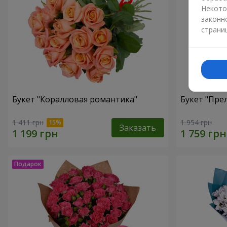
Некото
законн
страни
Букет "Коралловая романтика"
Букет "Пре
1 411 грн
1 954 грн
Заказать