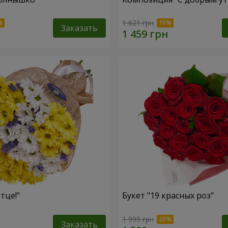
1 621 грн
Заказать
тце!"
Букет "19 красных роз"
1 999 грн
Заказать