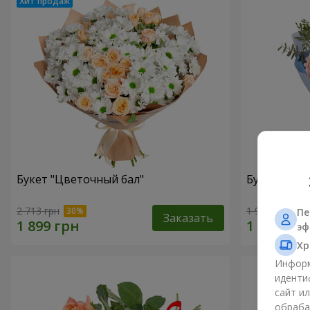
Букет "Цветочный бал"
Букет "Мир
2 713 грн
1 941 грн
Пе
Заказать
эф
Хр
Информ
иденти
сайт и
обраба