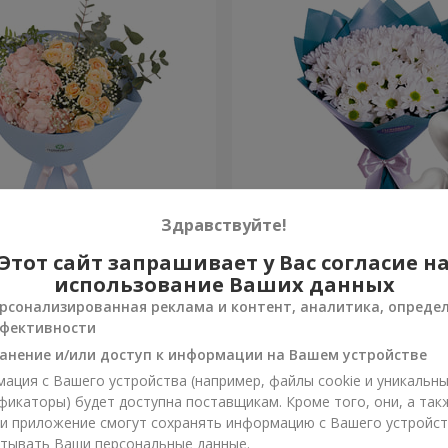
Здравствуйте!
 начинается с Мамы"
Композиция "Берегиня М
Этот сайт запрашивает у Вас согласие н
использование Ваших данных
1 554 грн
рсонализированная реклама и контент, аналитика, опреде
Заказать
фективности
анение и/или доступ к информации на Вашем устройстве
ация с Вашего устройства (например, файлы cookie и уникальн
фикаторы) будет доступна поставщикам. Кроме того, они, а так
ли приложение смогут сохранять информацию с Вашего устройст
тывать Ваши персональные данные.