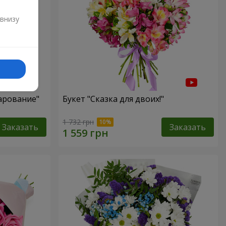
и
 внизу
арование"
Букет "Сказка для двоих!"
1 732 грн
Заказать
Заказать