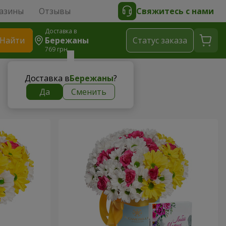
азины
Отзывы
Свяжитесь с нами
Доставка в
Найти
Бережаны
Cтатус заказа
769 грн
Доставка в
Бережаны
?
Да
Сменить