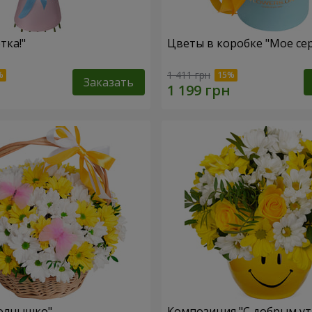
тка!"
Цветы в коробке "Мое се
1 411 грн
Заказать
Солнышко"
Композиция "С добрым ут