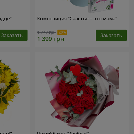
рдце"
Композиция "Счастье – это мама"
1 749 грн
Заказать
Заказать
ром!"
Яркий букет "Люблю!"