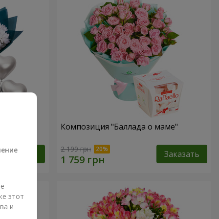
ама"
Композиция "Баллада о маме"
а
2 199 грн
ление
Заказать
Заказать
ые
же этот
ва и